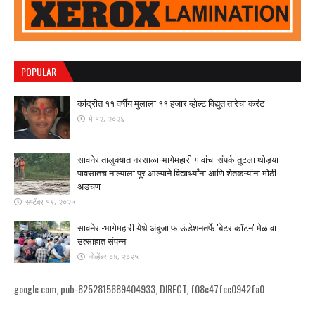
POPULAR
कांद्रीत ११ वर्षीय मुलाला ११ हजार व्होल्ट विद्युत तारेचा करंट
मे १२, २०२६
सावनेर तालुक्यात नरसाळा-भागेमहारी गावांचा संपर्क तुटला ​थोड्या
पावसातच नाल्याला पूर आल्याने विद्यार्थ्यांना आणि शेतकऱ्यांना मोठी
अडचण
सप्टेंबर १९, २०२५
सावनेर -भागेमहारी येथे अंबुजा फाऊंडेशनतर्फे 'बेटर कॉटन' मेळावा
उत्साहात संपन्न
नोव्हेंबर ०४, २०२५
google.com, pub-8252815689404933, DIRECT, f08c47fec0942fa0