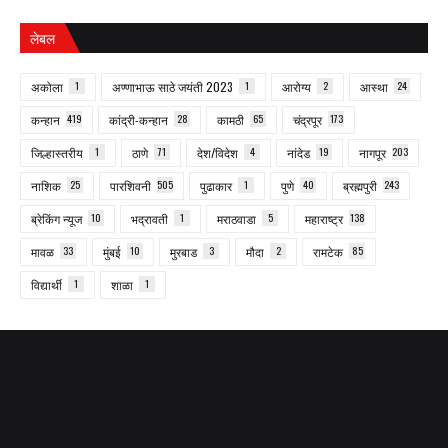
लेबल
अकोला
1
अण्णाभाऊ साठे जयंती 2023
1
आरोग्य
2
आस्था
24
कन्हान
419
कांद्री-कन्हान
28
कामठी
65
चंद्रपूर
173
जिल्हास्तरीय
1
ठाणे
71
देश/विदेश
4
नांदेड
19
नागपूर
203
नाशिक
25
पारशिवनी
505
पुढाकार
1
पुणे
40
ब्रह्मपुरी
243
ब्रेकिंग न्यूज
10
भद्रावती
1
मराठवाडा
5
महाराष्ट्र
138
मावळ
33
मुंबई
10
मुरबाड
3
मौदा
2
रामटेक
85
विद्यार्थी
1
शाळा
1