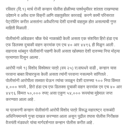
रविवार (दि.१) मार्च रोजी कन्हान पोलीस होळीच्या पार्श्वभुमीवर शांतता राखण्याचा
उद्देशाने व अवैध दारु विक्री आणि वाहतुकीवर कारवाई करणे कामी परिसरात
पेट्रोलिंग करीत असतांना अवैधरित्या देशी दारुची वाहतुक होत असल्याची गुप्त
माहिती मिळाली .
पोलीसांनी आंबेडकर चौक येथे नाकाबंदी केली असता एक संशयित हिरो हंडा एच
एफ डिलक्स दुचाकी वाहन क्रमांक एम एच ४० आर ४४९६ ही मिळुन आली .
वाहनास थांबवुन पोलीसांनी पाहणी केली असता खोक्यात देशी दारुच्या निपा मोठ्या
प्रमाणात दिसुन आल्या .
आरोपी नामे १) विशोद विश्वेश्वर पात्रे (वय २५) रा.वाघधरे वाडी , कन्हान यास
परवाना बाबत विचारफुस केली असता त्यांनी परवाना नसल्याने सांगितले .
पोलीसांनी आरोपीला ताब्यात घेऊन त्यांचा जवळुन देशी दारुच्या १०० निपा किंमत
४,००० रूपये , हिरो हंडा एच एफ डिलक्स दुचाकी वाहन क्रमांक एम एच ४० आर
४४९६ किंमत ५०,००० रुपए असा एकुण ५४,००० रूपयांचा मुद्देमाल जप्त
करण्यात आला आहे .
या प्रकरणी कन्हान पोलीसांनी आरोपी विशोद पात्रे विरूद्ध महाराष्ट्र दारूबंदी
अधिनियमान्वये गुन्हा दाखल करण्यात आला असुन पुढील तपास पोलीस निरीक्षक
वैजयंती मंडवधरे यांचा मार्गदर्शनात कन्हान पोलीस करीत आहे .