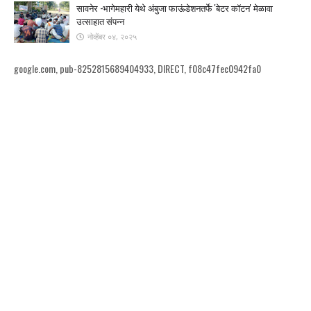
सावनेर -भागेमहारी येथे अंबुजा फाऊंडेशनतर्फे 'बेटर कॉटन' मेळावा
उत्साहात संपन्न
नोव्हेंबर ०४, २०२५
google.com, pub-8252815689404933, DIRECT, f08c47fec0942fa0