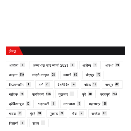
लेबल
अकोला
1
अण्णाभाऊ साठे जयंती 2023
1
आरोग्य
2
आस्था
24
कन्हान
419
कांद्री-कन्हान
28
कामठी
65
चंद्रपूर
173
जिल्हास्तरीय
1
ठाणे
71
देश/विदेश
4
नांदेड
19
नागपूर
203
नाशिक
25
पारशिवनी
505
पुढाकार
1
पुणे
40
ब्रह्मपुरी
243
ब्रेकिंग न्यूज
10
भद्रावती
1
मराठवाडा
5
महाराष्ट्र
138
मावळ
33
मुंबई
10
मुरबाड
3
मौदा
2
रामटेक
85
विद्यार्थी
1
शाळा
1