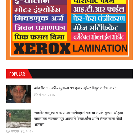
POPULAR
कांद्रीत ११ वर्षीय मुलाला ११ हजार व्होल्ट विद्युत तारेचा करंट
मे १२, २०२६
सावनेर तालुक्यात नरसाळा-भागेमहारी गावांचा संपर्क तुटला ​थोड्या
पावसातच नाल्याला पूर आल्याने विद्यार्थ्यांना आणि शेतकऱ्यांना मोठी
अडचण
सप्टेंबर १९, २०२५