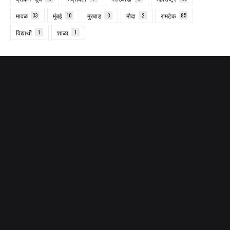
मावळ
33
मुंबई
10
मुरबाड
3
मौदा
2
रामटेक
85
विद्यार्थी
1
शाळा
1