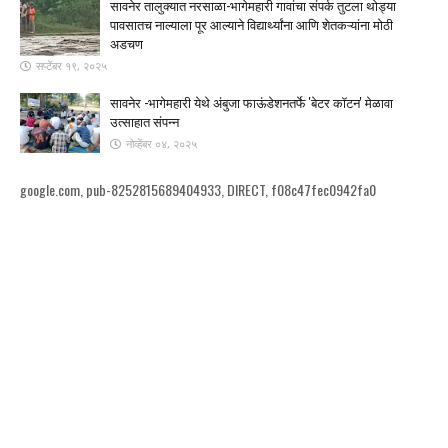
सावनेर तालुक्यात नरसाळा-भागेमहारी गावांचा संपर्क तुटला ​थोड्या
पावसातच नाल्याला पूर आल्याने विद्यार्थ्यांना आणि शेतकऱ्यांना मोठी
अडचण
सप्टेंबर १९, २०२५
सावनेर -भागेमहारी येथे अंबुजा फाऊंडेशनतर्फे 'बेटर कॉटन' मेळावा
उत्साहात संपन्न
नोव्हेंबर ०४, २०२५
google.com, pub-8252815689404933, DIRECT, f08c47fec0942fa0