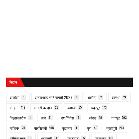
लेबल
अकोला
1
अण्णाभाऊ साठे जयंती 2023
1
आरोग्य
2
आस्था
24
कन्हान
419
कांद्री-कन्हान
28
कामठी
65
चंद्रपूर
173
जिल्हास्तरीय
1
ठाणे
71
देश/विदेश
4
नांदेड
19
नागपूर
203
नाशिक
25
पारशिवनी
505
पुढाकार
1
पुणे
40
ब्रह्मपुरी
243
ब्रेकिंग न्यूज
10
भद्रावती
1
मराठवाडा
5
महाराष्ट्र
138