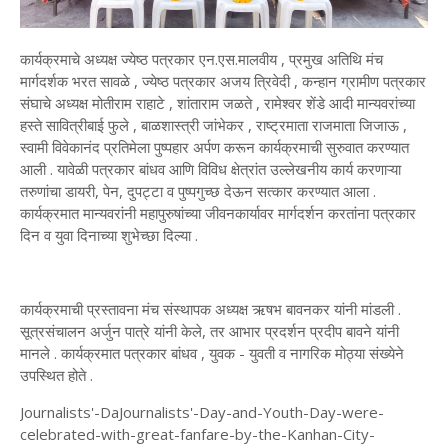
कार्यक्रमाचे अध्यक्ष ज्येष्ठ पत्रकार एन.एस.मालवीय , प्रमुख अतिथि मंच
मार्गदर्शक भरत सावळे , ज्येष्ठ पत्रकार अजय त्रिवेदी , कन्हान ग्रामीण पत्रकार
संघाचे अध्यक्ष मोतीराम राहाटे , शांताराम जळते , रामेश्वर शेंडे आदी मान्यवरांच्या
हस्ते सावित्रीबाई फुले , बाळशास्त्री जांभेकर , राष्ट्रमाता राजमाता जिजाऊ ,
स्वामी विवेकानंद प्रतिमेला पुष्पहार अर्पण करून कार्यक्रमाची सुरुवात करण्यात
आली . यावेळी पत्रकार बांधव आणि विविध क्षेत्रांत उल्लेखनीय कार्य करणाऱ्या
तरुणांचा डायरी, पेन, दुपट्टा व पुष्पगुच्छ देऊन सत्कार करण्यात आला .
कार्यक्रमात मान्यवरांनी महापुरुषांच्या जीवनकार्यावर मार्गदर्शन करतांना पत्रकार
दिन व युवा दिनाच्या शुभेच्छा दिल्या .
कार्यक्रमाची प्रस्तावना मंच संस्थापक अध्यक्ष ऋषभ बावनकर यांनी मांडली .
सूत्रसंचालन अर्जुन पात्रे यांनी केले, तर आभार प्रदर्शन प्रदीप बावने यांनी
मानले . कार्यक्रमात पत्रकार बांधव , युवक - युवती व नागरिक मोठ्या संख्येने
उपस्थित होते .
Journalists'-DaJournalists'-Day-and-Youth-Day-were-
celebrated-with-great-fanfare-by-the-Kanhan-City-