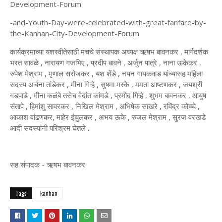
Development-Forum
-and-Youth-Day-were-celebrated-with-great-fanfare-by-
the-Kanhan-City-Development-Forum
कार्यक्रमाच्या यशस्वीतेसाठी मंचचे संस्थापक अध्यक्ष ऋषभ बावनकर , मार्गदर्शक
भरत सावळे , नारायण गजभिए , प्रदीप बावने , अर्जुन पात्रे , नाना ऊकेकर ,
रुपेश मेश्राम , मृणाल सरोजकर , यश शेंडे , नयन गायकवाड यांच्यासह महिला
सदस्य अर्चना तांडेकर , मीना गिऱ्हे , सुषमा मस्के , ममता आष्टणकर , जयश्री
गडपाडे , मीना कळंबे तसेच वेदांत कांमडे , प्रमोद गिऱ्हे , शुभम बावनकर , आयुष
संतापे , हिमांशु सावरकर , निखिल मेश्राम , अभिषेक साखरे , रविंद्र कोच्चे ,
आकाश वांढणकर, माहेर इंचुलकर , अभय ऊके , रुजल मेश्राम , सुरज वरखडे
आदी सदस्यांनी परिश्रम घेतले .
सह संपादक - ऋषभ बावनकर
Tags
kanhan