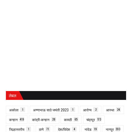
लेबल
अकोला
1
अण्णाभाऊ साठे जयंती 2023
1
आरोग्य
2
आस्था
24
कन्हान
419
कांद्री-कन्हान
28
कामठी
65
चंद्रपूर
173
जिल्हास्तरीय
1
ठाणे
71
देश/विदेश
4
नांदेड
19
नागपूर
203