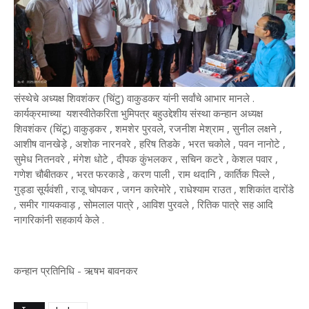
संस्थेचे अध्यक्ष शिवशंकर (चिंटु) वाकुडकर यांनी सर्वांचे आभार मानले .
कार्यक्रमाच्या यशस्वीतेकरिता भुमिपत्र बहुउद्देशीय संस्था कन्हान अध्यक्ष
शिवशंकर (चिंटू) वाकुड़कर , शमशेर पुरवले, रजनीश मेश्राम , सुनील लक्षने ,
आशीष वानखेड़े , अशोक नारनवरे , हरिष तिडके , भरत चकोले , पवन नानोटे ,
सुमेध नितनवरे , मंगेश धोटे , दीपक कुंभलकर , सचिन कटरे , केशल पवार ,
गणेश चौबीतकर , भरत फरकाडे , करण पाली , राम थदानि , कार्तिक पिल्ले ,
गुड्डा सूर्यवंशी , राजू चोपकर , जगन कारेमोरे , राधेश्याम राउत , शशिकांत दारोंडे
, समीर गायकवाड़ , सोमलाल पात्रे , आविश पुरवले , रितिक पात्रे सह आदि
नागरिकांनी सहकार्य केले .
कन्हान प्रतिनिधि - ऋषभ बावनकर