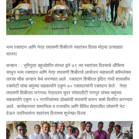
भव्य रक्तदान आणि नेत्र तपासणी शिबीराने स्वातंत्र्य दिवस मोठ्या उत्साहात
साजरा
कन्हान : - भुमिपुत्र बहुउद्देशीय संस्था द्वारे ७९ व्या स्वातंत्र्य दिवसाचे औचित्य
साधुन भव्य रक्तदान आणि नेत्र तपासणी शिबीराचे आयोजन महाकाली काॅम्पलेक्स
तारसा चौक कन्हान येथे करण्यात आले . रक्तदान शिबीरात इंदिरा गांधी शासकीय
रक्तपेटी यांचा चमुंच्या सहकार्याने एकुण ७० रक्तदात्यांनी रक्तदान केले . नेत्र
तपासणी शिबीरात जगनाथ नेत्रालय सुपर स्पेशालीटी नागपुर यांच्या चमुंच्या
सहकार्याने एकुण ९५ नागरिकांच्या डोळ्यांची तपासणी करुन चश्मे वितरित करण्यात
आले . कार्यक्रमात सामाजिक व राजकीय आणि विविध क्षेत्रातील लोकांनी भेट
देऊन उपस्थितांना स्वातंत्र्य दिनाच्या शुभेच्छा दिल्या .