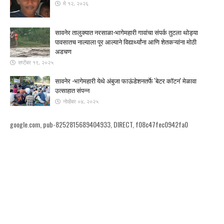
मे १२, २०२६
सावनेर तालुक्यात नरसाळा-भागेमहारी गावांचा संपर्क तुटला ​थोड्या
पावसातच नाल्याला पूर आल्याने विद्यार्थ्यांना आणि शेतकऱ्यांना मोठी
अडचण
सप्टेंबर १९, २०२५
सावनेर -भागेमहारी येथे अंबुजा फाऊंडेशनतर्फे 'बेटर कॉटन' मेळावा
उत्साहात संपन्न
नोव्हेंबर ०४, २०२५
google.com, pub-8252815689404933, DIRECT, f08c47fec0942fa0