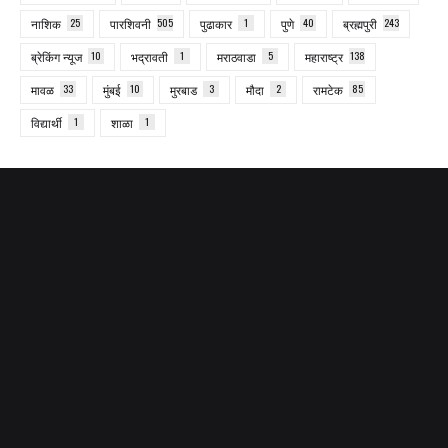
नाशिक
25
पारशिवनी
505
पुढाकार
1
पुणे
40
ब्रह्मपुरी
243
ब्रेकिंग न्यूज
10
भद्रावती
1
मराठवाडा
5
महाराष्ट्र
138
मावळ
33
मुंबई
10
मुरबाड
3
मौदा
2
रामटेक
85
विद्यार्थी
1
शाळा
1