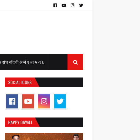
 संघ नोंदणी अर्ज २०२५-२६
SOCIAL ICONS
HAPPY DIWALI