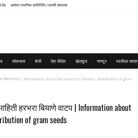
t Us
आवेदन स्थानिक प्रतिनिधि / बातमी संकलक
भा
लोकसभा
शेती
देश-विदेश
खेलकुद
नागपूर
पदवीधर मतदार
ती हरभरा बियाणे वाटप | Information about the project to farmers, distribution of gram
 माहिती हरभरा बियाणे वाटप | Information about
tribution of gram seeds