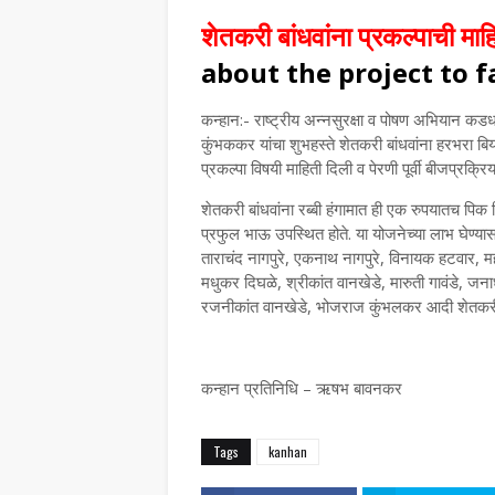
शेतकरी बांधवांना प्रकल्पाची मा
about the project to f
कन्हान:- राष्ट्रीय अन्नसुरक्षा व पोषण अभियान कडधा
कुंभककर यांचा शुभहस्ते शेतकरी बांधवांना हरभरा बिया
प्रकल्पा विषयी माहिती दिली व पेरणी पूर्वी बीजप्रक्रिय
शेतकरी बांधवांना रब्बी हंगामात ही एक रुपयातच पिक
प्रफुल भाऊ उपस्थित होते. या योजनेच्या लाभ‌ घेण्
ताराचंद नागपुरे, एकनाथ नागपुरे, विनायक हटवार, मह
मधुकर दिघळे, श्रीकांत वानखेडे, मारुती गावंडे, जन
रजनीकांत वानखेडे, भोजराज कुंभलकर आदी शेतकरी 
कन्हान प्रतिनिधि – ऋषभ बावनकर
Tags
kanhan