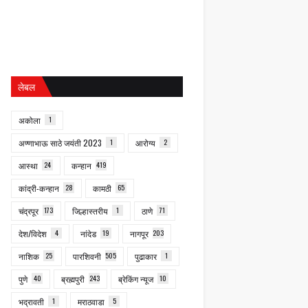
लेबल
अकोला
1
अण्णाभाऊ साठे जयंती 2023
1
आरोग्य
2
आस्था
24
कन्हान
419
कांद्री-कन्हान
28
कामठी
65
चंद्रपूर
173
जिल्हास्तरीय
1
ठाणे
71
देश/विदेश
4
नांदेड
19
नागपूर
203
नाशिक
25
पारशिवनी
505
पुढाकार
1
पुणे
40
ब्रह्मपुरी
243
ब्रेकिंग न्यूज
10
भद्रावती
1
मराठवाडा
5