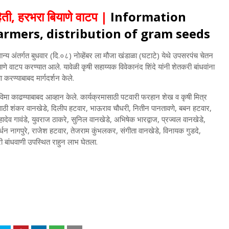
हिती, हरभरा बियाणे वाटप |
Information
armers, distribution of gram seeds
न्य अंतर्गत बुधवार (दि.०८) नोव्हेंबर ला मौजा खंडाळा (घटाटे) येथे उपसरपंच चेतन
णे वाटप करण्यात आले. यावेळी कृषी सहाय्यक विवेकानंद शिंदे यांनी शेतकरी बांधवांना
ा करण्याबाबद मार्गदर्शन केले.
 विमा काढण्याबाबद आव्हान केले. कार्यक्रमासाठी पटवारी फरहान शेख व कृषी मित्र
यासाठी शंकर वानखेडे, दिलीप हटवार, भाऊराव चौधरी, नितीन पानतावणे, बबन हटवार,
ादेव गावंडे, युवराज ठाकरे, सुनिल वानखेडे, अभिषेक भारद्वाज, प्रज्वल वानखेडे,
ार्धन नागपुरे, राजेश हटवार, तेजराम कुंभलकर, संगीता वानखेडे, विनायक गुडदे,
बांधवाणी उपस्थित राहुन लाभ घेतला.