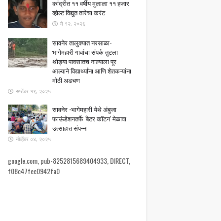
कांद्रीत ११ वर्षीय मुलाला ११ हजार
व्होल्ट विद्युत तारेचा करंट
मे १२, २०२६
सावनेर तालुक्यात नरसाळा-
भागेमहारी गावांचा संपर्क तुटला ​
थोड्या पावसातच नाल्याला पूर
आल्याने विद्यार्थ्यांना आणि शेतकऱ्यांना
मोठी अडचण
सप्टेंबर १९, २०२५
सावनेर -भागेमहारी येथे अंबुजा
फाऊंडेशनतर्फे 'बेटर कॉटन' मेळावा
उत्साहात संपन्न
नोव्हेंबर ०४, २०२५
google.com, pub-8252815689404933, DIRECT,
f08c47fec0942fa0