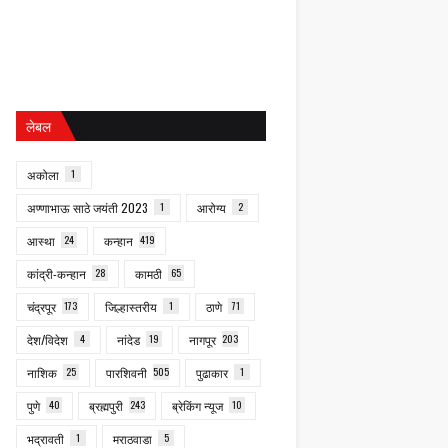
लेबल
अकोला
1
अण्णाभाऊ साठे जयंती 2023
1
आरोग्य
2
आस्था
24
कन्हान
419
कांद्री-कन्हान
28
कामठी
65
चंद्रपूर
173
जिल्हास्तरीय
1
ठाणे
71
देश/विदेश
4
नांदेड
19
नागपूर
203
नाशिक
25
पारशिवनी
505
पुढाकार
1
पुणे
40
ब्रह्मपुरी
243
ब्रेकिंग न्यूज
10
भद्रावती
1
मराठवाडा
5