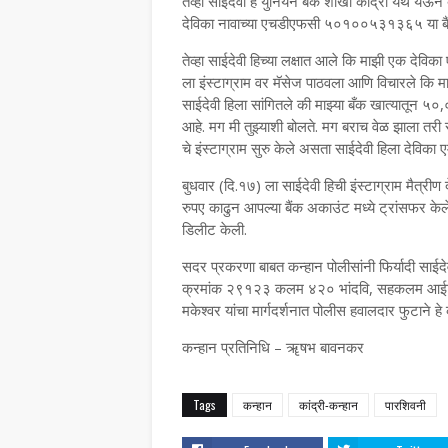
तेव्हा साईदेवी हे युनियन बँक शाखा कांद्री येथे य
देविका नावाच्या एचडीएफसी ५०१००५३१३६५ या बैं
तेव्हा साईदेवी हिच्या लक्षात आले कि माझी एक देविक
ला इंस्टाग्राम वर मॅसेज पाठवला आणि विचारले कि मा
साईदेवी हिला सांगितले की माझ्या बँक खात्यातून ५
आहे. मग मी तुझ्याशी बोलते. मग बराच वेळ झाला तरी 
चे इंस्टाग्राम सुरु केले असता साईदेवी हिला देविका ए
बुधवार (दि.१७) ला साईदेवी हिची इंस्टाग्राम मैत
रुपए काढुन आपल्या बैंक अकाउंट मध्ये ट्रांसफर केल
डिलीट केली.
सदर प्रकरणा बाबत कन्हान पोलीसांनी फिर्यादी साईदेवी
क्रमांक २९१२३ कलम ४२० भांदवि, सहकलम आईटी एक
मकेश्वर यांचा मार्गदर्शनात पोलीस हवालदार फुटाने
कन्हान प्रतिनिधि – ॠषभ बावनकर
Tags
कन्हान
कांद्री-कन्हान
पारशिवनी