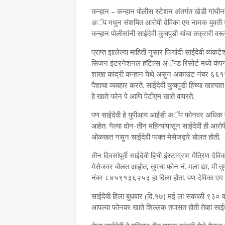
कन्हान – कन्हान पोलीस स्टेशन अंतर्गत खेडी गांधी
अॅप मधुन संशयित आरोपी देविका एम नामक युवती न
कन्हान पोलीसांनी साईदेवी कुचपुडी यांचा तक्रारी वर
प्राप्त झालेल्या माहिती नुसार फिर्यादी साईदेवी व्यं
सिजन इंटरनेशनल हाॅटेल्स अॅंन्ड रिसोर्ट मध्ये कंपन
शाखा कांद्री कन्हान येथे असुन अकाउंट नंबर ६
पैशाचा व्यवहार करते. साईदेवी कुचपुडी हिच्या खात्य
हे खाते फोन पे आणि पेटीएम खाते वापरते.
पण साईदेवी हे युपीआय आईडी अॅप फोनवर अधिक वापर
आहेत. गेल्या दोन-तीन महिन्यांपासून साईदेवी ही आरोपी
ओळखत नसुन साईदेवी फक्त मेसेजद्वारे बोलत होती.
तीन दिवसांपूर्वी साईदेवी हिची इंस्टाग्राम मैत्रिण दे
मेसेजवर बोलत आहोत, तुमचा फोन नं. मला द्या, मी त
नंबर ८४५९१३६२५३ हा दिला होता. पण देविका एम हि
साईदेवी हिला बुधवार (दि.१७) मई ला सकाळी ९३० वाजत
आपल्या फोनवर खाते शिल्लक तपासत होती तेव्हा स