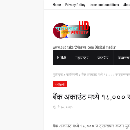
Home
Privacy Policy
terms and conditions
Abou
www.pudhakar24news.com Digital media:
Websites, social media platforms, apps The
HOME
महाराष्ट्र
राष्ट्रीय
विधानस
primary function of news media is to inform
the public about current events, issues, and
developments. It plays a crucial role in shaping
मुख्यपृष्ठ
पारशिवनी
बैंक अकाउंट मध्ये १८,००० रु ट्रान्स
public opinion, holding those in power
accountable, and promoting transparency and
पारशिवनी
democracy.
बैंक अकाउंट मध्ये १८,००० 
मे २०, २०२३
बैंक अकाउंट मध्ये १८,००० रु ट्रान्सफर करुन य