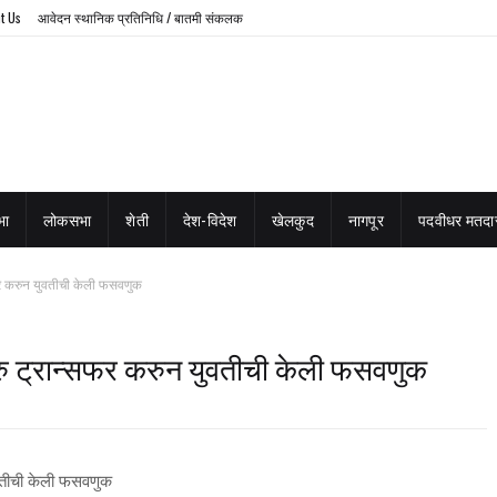
t Us
आवेदन स्थानिक प्रतिनिधि / बातमी संकलक
भा
लोकसभा
शेती
देश-विदेश
खेलकुद
नागपूर
पदवीधर मतदार
फर करुन युवतीची केली फसवणुक
रु ट्रान्सफर करुन युवतीची केली फसवणुक
ुवतीची केली फसवणुक