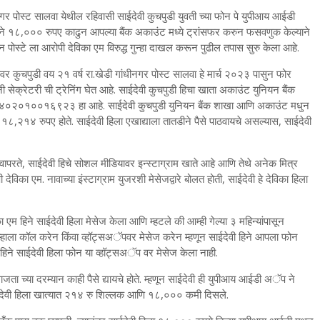
नगर पोस्ट सालवा येथील रहिवासी साईदेवी कुचपुडी युवती च्या फोन पे युपीआय आईडी
े १८,००० रुपए काढुन आपल्या बैंक अकाउंट मध्ये ट्रांसफर करुन फसवणुक केल्याने
ून पोस्टे ला आरोपी देविका एम विरुद्ध गुन्हा दाखल करून पुढील तपास सुरु केला आहे.
कटेश्वर कुचपुडी वय २१ वर्ष रा.खेडी गांधीनगर पोस्ट सालवा हे मार्च २०२३ पासुन फोर
ी सेक्रेटरी ची ट्रेनिंग घेत आहे. साईदेवी कुचपुडी हिचा खाता अकाउंट युनियन बैंक
६१४०२०१००१६९२३ हा आहे. साईदेवी कुचपुडी युनियन बैंक शाखा आणि अकाउंट मधुन
ात १८,२१४ रुपए होते. साईदेवी हिला एखाद्याला तातडीने पैसे पाठवायचे असल्यास, साईदेवी
ते, साईदेवी हिचे सोशल मीडियावर इन्स्टाग्राम खाते आहे आणि तेथे अनेक मित्र
 देविका एम. नावाच्या इंस्टाग्राम युजरशी मेसेजद्वारे बोलत होती, साईदेवी हे देविका हिला
विका एम हिने साईदेवी हिला मेसेज केला आणि म्हटले की आम्ही गेल्या ३ महिन्यांपासून
ुम्हाला कॉल करेन किंवा व्हॉट्सअॅपवर मेसेज करेन म्हणून साईदेवी हिने आपला फोन
ने साईदेवी हिला फोन या व्हॉट्सअॅप वर मेसेज केला नाही.
ा च्या दरम्यान काही पैसे द्यायचे होते. म्हणून साईदेवी ही युपीआय आईडी अॅप ने
ाईदेवी हिला खात्यात २१४ रु शिल्लक आणि १८,००० कमी दिसले.