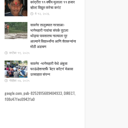
कांद्रीत ११ वर्षीय मुलाला ११ हजार
व्होल्ट विद्युत तारेचा करंट
मे १२, २०२६
सावनेर तालुक्यात नरसाळा-
भागेमहारी गावांचा संपर्क तुटला ​
थोड्या पावसातच नाल्याला पूर
आल्याने विद्यार्थ्यांना आणि शेतकऱ्यांना
मोठी अडचण
सप्टेंबर १९, २०२५
सावनेर -भागेमहारी येथे अंबुजा
फाऊंडेशनतर्फे 'बेटर कॉटन' मेळावा
उत्साहात संपन्न
नोव्हेंबर ०४, २०२५
google.com, pub-8252815689404933, DIRECT,
f08c47fec0942fa0