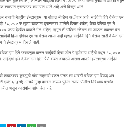
ेऊन बँक पास बुक छापली, त्यानंतर साईदेवी हिला १८,००० रुपये तिच्या युपीआय आईडी मधुन
क खात्यात ट्रान्सफर करण्यात आले आहे असे दिसून आले.
ा एम नावाची मैत्रीण इंस्टाग्राम, या सोशल मीडिया अॅपवर आहे, साईदेवी हिने देविका एम
झे १८,००० रु तुझ्या खात्यात ट्रान्सफर झालेले दिसत आहेत, तेव्हा देविका एम ने
०,००० रुपये देखील काढले गेले आहेत, म्हणून ती पोलिस स्टेशन ला जाऊन तक्रार देत
साईदेवी हिला देविका एम चा मेसेज आला नाही म्हणून साईदेवी हिने मेसेज साठी देविका एम
म चे इंस्टाग्राम दिसले नाही.
्रीण देविका एम हिने फसवणुक करुन साईदेवी हिचा फोन पे युपीआय आईडी मधुन १८,०००
े. साईदेवी हिने देविका एम हिला पैसे बाबत विचारले असता आपली इंस्टाग्राम आईडी
 व्यंकटेश्वर कुचपुडी यांचा तक्रारी वरून पोस्टे ला आरोपी देविका एम विरुद्ध अप
्ट ६६(डी) अन्वये गुन्हा दाखल करून पुढील तपास पोलीस निरीक्षक प्रमोद
 हे करीत असुन आरोपीचा शोध घेत आहे.