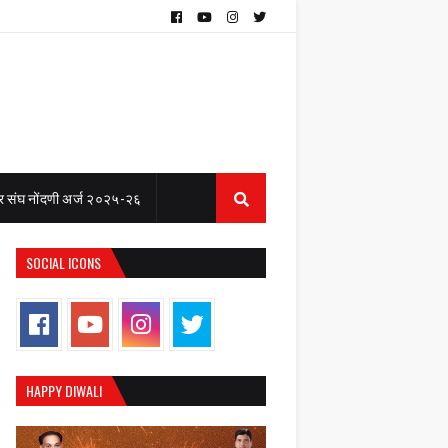
 संघ नोंदणी अर्ज २०२५-२६
SOCIAL ICONS
HAPPY DIWALI