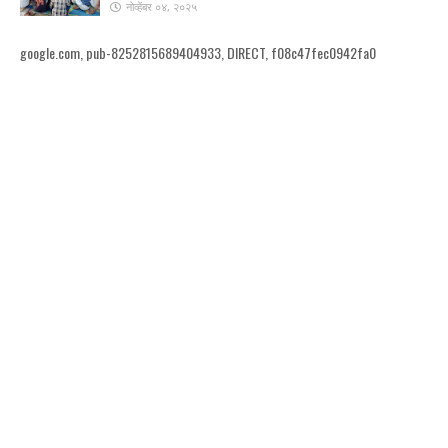
नोव्हेंबर ०४, २०२५
google.com, pub-8252815689404933, DIRECT, f08c47fec0942fa0