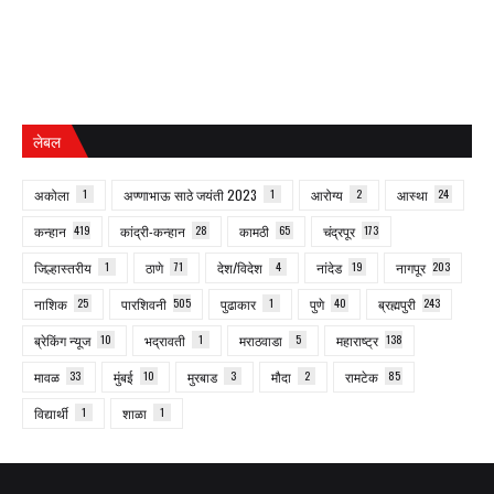
लेबल
अकोला
1
अण्णाभाऊ साठे जयंती 2023
1
आरोग्य
2
आस्था
24
कन्हान
419
कांद्री-कन्हान
28
कामठी
65
चंद्रपूर
173
जिल्हास्तरीय
1
ठाणे
71
देश/विदेश
4
नांदेड
19
नागपूर
203
नाशिक
25
पारशिवनी
505
पुढाकार
1
पुणे
40
ब्रह्मपुरी
243
ब्रेकिंग न्यूज
10
भद्रावती
1
मराठवाडा
5
महाराष्ट्र
138
मावळ
33
मुंबई
10
मुरबाड
3
मौदा
2
रामटेक
85
विद्यार्थी
1
शाळा
1