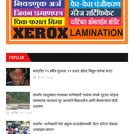
POPULAR
कांद्रीत ११ वर्षीय मुलाला ११ हजार व्होल्ट विद्युत तारेचा करंट
मे १२, २०२६
सावनेर तालुक्यात नरसाळा-भागेमहारी गावांचा संपर्क तुटला ​थोड्या
पावसातच नाल्याला पूर आल्याने विद्यार्थ्यांना आणि शेतकऱ्यांना मोठी
अडचण
सप्टेंबर १९, २०२५
सावनेर -भागेमहारी येथे अंबुजा फाऊंडेशनतर्फे 'बेटर कॉटन' मेळावा
उत्साहात संपन्न