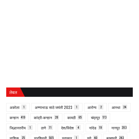
लेबल
अकोला
1
अण्णाभाऊ साठे जयंती 2023
1
आरोग्य
2
आस्था
24
कन्हान
419
कांद्री-कन्हान
28
कामठी
65
चंद्रपूर
173
जिल्हास्तरीय
1
ठाणे
71
देश/विदेश
4
नांदेड
19
नागपूर
203
नाशिक
25
पारशिवनी
505
पुढाकार
1
पुणे
40
ब्रह्मपुरी
243