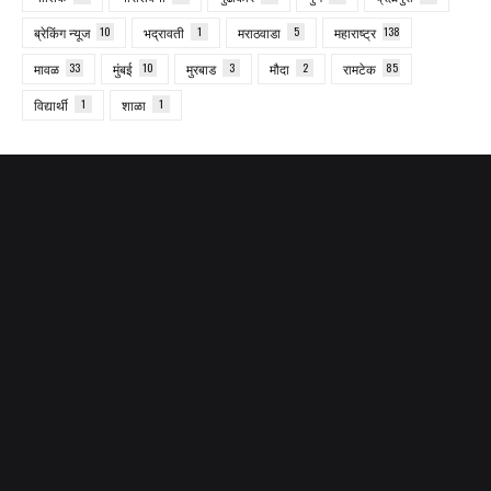
ब्रेकिंग न्यूज
10
भद्रावती
1
मराठवाडा
5
महाराष्ट्र
138
मावळ
33
मुंबई
10
मुरबाड
3
मौदा
2
रामटेक
85
विद्यार्थी
1
शाळा
1