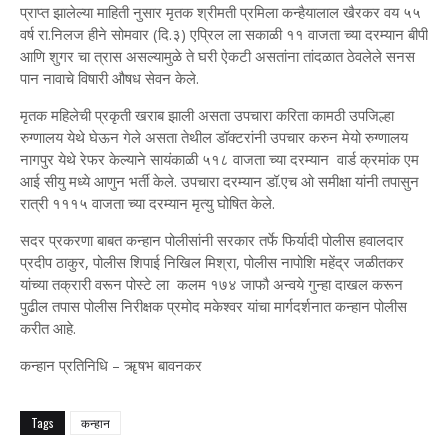
प्राप्त झालेल्या माहिती नुसार मृतक श्रीमती प्रमिला कन्हैयालाल खैरकर वय ५५
वर्ष रा.निलज हीने सोमवार (दि.३) एप्रिल ला सकाळी ११ वाजता च्या दरम्यान बीपी
आणि शुगर चा त्रास असल्यामुळे ते घरी ऐकटी असतांना तांदळात ठेवलेले सनस
पान नावाचे विषारी औषध सेवन केले.
मृतक महिलेची प्रकृती खराब झाली असता उपचारा करिता कामठी उपजिल्हा
रुग्णालय येथे घेऊन गेले असता तेथील डॉक्टरांनी उपचार करुन मेयो रुग्णालय
नागपुर येथे रेफर केल्याने सायंकाळी ५१८ वाजता च्या दरम्यान वार्ड क्रमांक एम
आई सीयु मध्ये आणुन भर्ती केले. उपचारा दरम्यान डॉ.एच ओ समीक्षा यांनी तपासुन
रात्री १११५ वाजता च्या दरम्यान मृत्यु घोषित केले.
सदर प्रकरणा बाबत कन्हान पोलीसांनी सरकार तर्फे फिर्यादी पोलीस हवालदार
प्रदीप ठाकुर, पोलीस शिपाई निखिल मिश्रा, पोलीस नापोशि महेंद्र जळीतकर
यांच्या तक्रारी वरून पोस्टे ला कलम १७४ जाफौ अन्वये गुन्हा दाखल करून
पुढील तपास पोलीस निरीक्षक प्रमोद मकेश्वर यांचा मार्गदर्शनात कन्हान पोलीस
करीत आहे.
कन्हान प्रतिनिधि – ॠषभ बावनकर
Tags
कन्हान