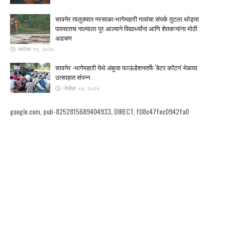
सावनेर तालुक्यात नरसाळा-भागेमहारी गावांचा संपर्क तुटला ​थोड्या
पावसातच नाल्याला पूर आल्याने विद्यार्थ्यांना आणि शेतकऱ्यांना मोठी
अडचण
सप्टेंबर १९, २०२५
सावनेर -भागेमहारी येथे अंबुजा फाऊंडेशनतर्फे 'बेटर कॉटन' मेळावा
उत्साहात संपन्न
नोव्हेंबर ०४, २०२५
google.com, pub-8252815689404933, DIRECT, f08c47fec0942fa0