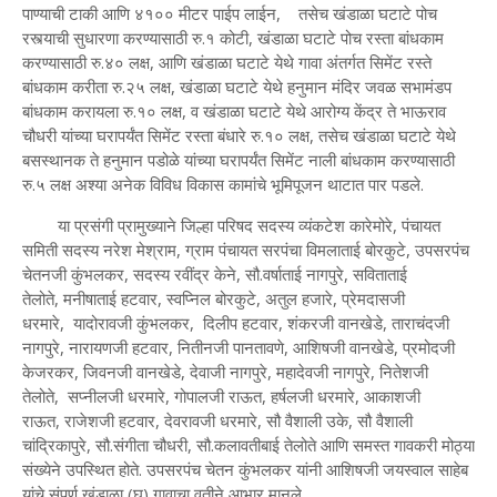
पाण्याची टाकी आणि ४१०० मीटर पाईप लाईन, तसेच खंडाळा घटाटे पोच
रस्त्याची सुधारणा करण्यासाठी रु.१ कोटी, खंडाळा घटाटे पोच रस्ता बांधकाम
करण्यासाठी रु.४० लक्ष, आणि खंडाळा घटाटे येथे गावा अंतर्गत सिमेंट रस्ते
बांधकाम करीता रु.२५ लक्ष, खंडाळा घटाटे येथे हनुमान मंदिर जवळ सभामंडप
बांधकाम करायला रु.१० लक्ष, व‌ खंडाळा घटाटे येथे आरोग्य केंद्र ते भाऊराव
चौधरी यांच्या घरापर्यंत सिमेंट रस्ता बंधारे रु.१० लक्ष, तसेच खंडाळा घटाटे येथे
बसस्थानक ते हनुमान पडोळे यांच्या घरापर्यंत सिमेंट नाली बांधकाम करण्यासाठी
रु.५ लक्ष अश्या अनेक विविध विकास कामांचे भूमिपूजन थाटात पार पडले.
या प्रसंगी प्रामुख्याने जिल्हा परिषद सदस्य व्यंकटेश कारेमोरे, पंचायत
समिती सदस्य नरेश मेश्राम, ग्राम पंचायत सरपंचा विमलाताई बोरकुटे, उपसरपंच
चेतनजी कुंभलकर, सदस्य रवींद्र केने, सौ.वर्षाताई नागपुरे, सविताताई
तेलोते, मनीषाताई हटवार, स्वप्निल बोरकुटे, अतुल हजारे, प्रेमदासजी
धरमारे, यादोरावजी कुंभलकर, दिलीप हटवार, शंकरजी वानखेडे, ताराचंदजी
नागपुरे, नारायणजी हटवार, नितीनजी पानतावणे, आशिषजी वानखेडे, प्रमोदजी
केजरकर, जिवनजी वानखेडे, देवाजी नागपुरे, महादेवजी नागपुरे, नितेशजी
तेलोते, सप्नीलजी धरमारे, गोपालजी राऊत, हर्षलजी धरमारे, आकाशजी
राऊत, राजेशजी हटवार, देवरावजी धरमारे, सौ वैशाली उके, सौ वैशाली
चांद्रिकापुरे, सौ.संगीता चौधरी, सौ.कलावतीबाई तेलोते आणि समस्त गावकरी मोठ्या
संख्येने उपस्थित होते. उपसरपंच चेतन कुंभलकर यांनी आशिषजी जयस्वाल साहेब
यांचे संपूर्ण खंडाळा (घ) गावाचा वतीने आभार मानले.