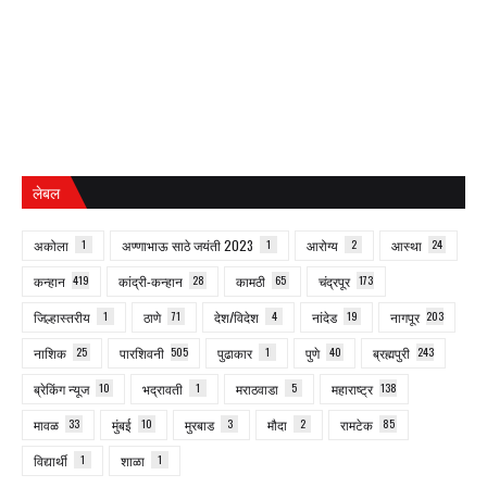
लेबल
अकोला
1
अण्णाभाऊ साठे जयंती 2023
1
आरोग्य
2
आस्था
24
कन्हान
419
कांद्री-कन्हान
28
कामठी
65
चंद्रपूर
173
जिल्हास्तरीय
1
ठाणे
71
देश/विदेश
4
नांदेड
19
नागपूर
203
नाशिक
25
पारशिवनी
505
पुढाकार
1
पुणे
40
ब्रह्मपुरी
243
ब्रेकिंग न्यूज
10
भद्रावती
1
मराठवाडा
5
महाराष्ट्र
138
मावळ
33
मुंबई
10
मुरबाड
3
मौदा
2
रामटेक
85
विद्यार्थी
1
शाळा
1