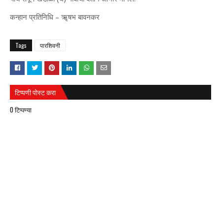
कन्हान प्रतिनिधि – ॠषभ बावनकर
Tags
पारशिवनी
टिप्पणी पोस्ट करा
0 टिप्पण्या