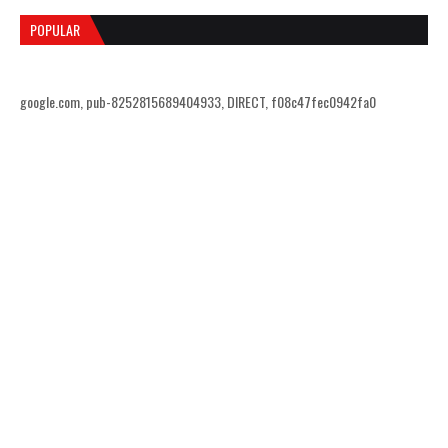
POPULAR
google.com, pub-8252815689404933, DIRECT, f08c47fec0942fa0