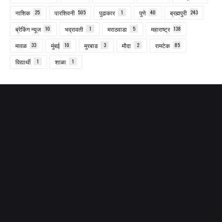
नाशिक
25
पारशिवनी
505
पुढाकार
1
पुणे
40
ब्रह्मपुरी
243
ब्रेकिंग न्यूज
10
भद्रावती
1
मराठवाडा
5
महाराष्ट्र
138
मावळ
33
मुंबई
10
मुरबाड
3
मौदा
2
रामटेक
85
विद्यार्थी
1
शाळा
1