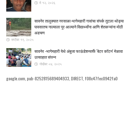
मे १२, २०२६
सावनेर तालुक्यात नरसाळा-भागेमहारी गावांचा संपर्क तुटला ​थोड्या
पावसातच नाल्याला पूर आल्याने विद्यार्थ्यांना आणि शेतकऱ्यांना मोठी
अडचण
सप्टेंबर १९, २०२५
सावनेर -भागेमहारी येथे अंबुजा फाऊंडेशनतर्फे 'बेटर कॉटन' मेळावा
उत्साहात संपन्न
नोव्हेंबर ०४, २०२५
google.com, pub-8252815689404933, DIRECT, f08c47fec0942fa0