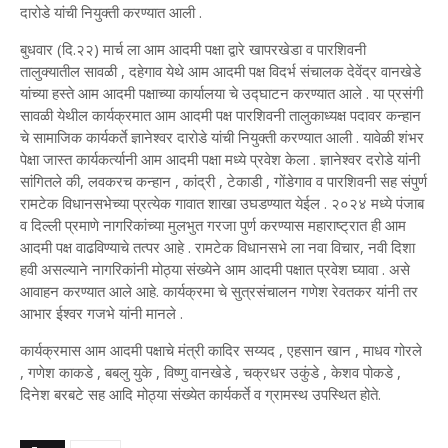
दारोडे यांची नियुक्ती करण्यात आली .
बुधवार (दि.२२) मार्च ला आम आदमी पक्षा द्वारे खापरखेडा व पारशिवनी
तालुक्यातील सावळी , दहेगाव येथे आम आदमी पक्ष विदर्भ संचालक देवेंद्र वानखेडे
यांच्या हस्ते आम आदमी पक्षाच्या कार्यालया चे उद्घाटन करण्यात आले . या प्रसंगी
सावळी येथील कार्यक्रमात आम आदमी पक्ष पारशिवनी तालुकाध्यक्ष पदावर कन्हान
चे सामाजिक कार्यकर्ते ज्ञानेश्वर दारोडे यांची नियुक्ती करण्यात आली . यावेळी शंभर
पेक्षा जास्त कार्यकर्त्यानी आम आदमी पक्षा मध्ये प्रवेश केला . ज्ञानेश्वर दरोडे यांनी
सांगितले की, लवकरच कन्हान , कांद्री , टेकाडी , गोंडेगाव व पारशिवनी सह संपुर्ण
रामटेक विधानसभेच्या प्रत्येक गावात ‌शाखा उघडण्यात येईल . २०२४ मध्ये पंजाब
व दिल्ली प्रमाणे नागरिकांच्या मुलभुत गरजा पुर्ण करण्यास महाराष्ट्रात ही आम
आदमी पक्ष वाढविण्याचे तत्पर आहे . रामटेक विधानसभे ला नवा विचार, नवी दिशा
हवी असल्याने नागरिकांनी मोठ्या संख्येने आम आदमी पक्षात प्रवेश घ्यावा . असे
आवाहन करण्यात आले आहे. कार्यक्रमा चे सुत्रसंचालन गणेश रेवतकर यांनी तर
आभार ईश्वर गजभे यांनी मानले .
कार्यक्रमास आम आदमी पक्षाचे मंत्री कादिर सय्यद , एहसान खान , माधव गोरले
, गणेश काकडे , बबलु युके , विष्णु वानखेडे , चक्रधर उकुंडे , केशव पोकडे ,
दिनेश बरबटे सह आदि मोठ्या संख्येत कार्यकर्ते व ग्रामस्थ उपस्थित होते.