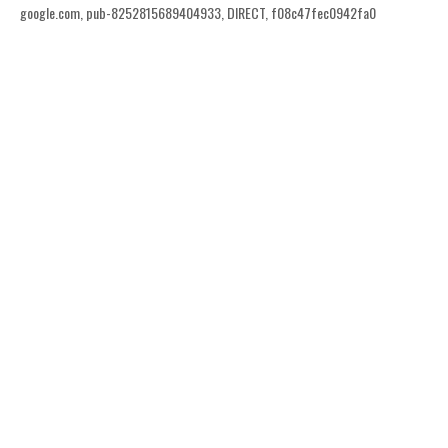
google.com, pub-8252815689404933, DIRECT, f08c47fec0942fa0