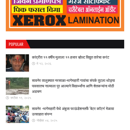
POPULAR
कांद्रीत ११ वर्षीय मुलाला ११ हजार व्होल्ट विद्युत तारेचा करंट
मे १२, २०२६
सावनेर तालुक्यात नरसाळा-भागेमहारी गावांचा संपर्क तुटला ​थोड्या
पावसातच नाल्याला पूर आल्याने विद्यार्थ्यांना आणि शेतकऱ्यांना मोठी
अडचण
सप्टेंबर १९, २०२५
सावनेर -भागेमहारी येथे अंबुजा फाऊंडेशनतर्फे 'बेटर कॉटन' मेळावा
उत्साहात संपन्न
नोव्हेंबर ०४, २०२५