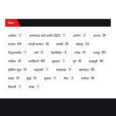
लेबल
अकोला
1
अण्णाभाऊ साठे जयंती 2023
1
आरोग्य
2
आस्था
24
कन्हान
419
कांद्री-कन्हान
28
कामठी
65
चंद्रपूर
173
जिल्हास्तरीय
1
ठाणे
71
देश/विदेश
4
नांदेड
19
नागपूर
203
नाशिक
25
पारशिवनी
505
पुढाकार
1
पुणे
40
ब्रह्मपुरी
243
ब्रेकिंग न्यूज
10
भद्रावती
1
मराठवाडा
5
महाराष्ट्र
138
मावळ
33
मुंबई
10
मुरबाड
3
मौदा
2
रामटेक
85
विद्यार्थी
1
शाळा
1