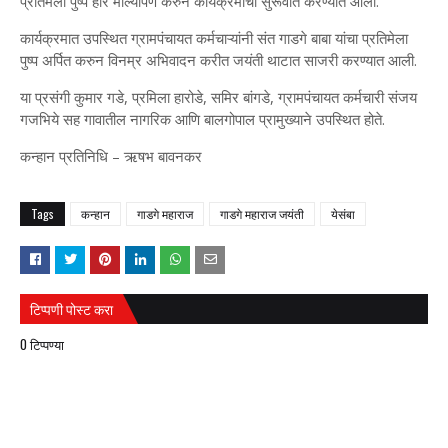
प्रतिमेला पुष्प हार माल्यार्पण करुन कार्यक्रमाची सुरूवात करण्यात आली.
कार्यक्रमात उपस्थित ग्रामपंचायत कर्मचाऱ्यांनी संत गाडगे बाबा यांचा प्रतिमेला
पुष्प अर्पित करुन विनम्र अभिवादन करीत जयंती थाटात साजरी करण्यात आली.
या प्रसंगी कुमार गडे, प्रमिला हारोडे, समिर बांगडे, ग्रामपंचायत कर्मचारी संजय
गजभिये सह गावातील नागरिक आणि बालगोपाल प्रामुख्याने उपस्थित होते.
कन्हान प्रतिनिधि – ऋषभ बावनकर
Tags
कन्हान
गाडगे महाराज
गाडगे महाराज जयंती
येसंबा
टिप्पणी पोस्ट करा
0 टिप्पण्या