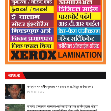
POPULAR
कांद्रीत ११ वर्षीय मुलाला ११ हजार व्होल्ट विद्युत तारेचा करंट
मे १२, २०२६
सावनेर तालुक्यात नरसाळा-भागेमहारी गावांचा संपर्क तुटला ​थोड्या
पावसातच नाल्याला पूर आल्याने विद्यार्थ्यांना आणि शेतकऱ्यांना मोठी