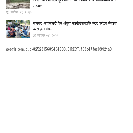
अडचण
सप्टेंबर १९, २०२५
सावनेर -भागेमहारी येथे अंबुजा फाऊंडेशनतर्फे 'बेटर कॉटन' मेळावा
उत्साहात संपन्न
नोव्हेंबर ०४, २०२५
google.com, pub-8252815689404933, DIRECT, f08c47fec0942fa0