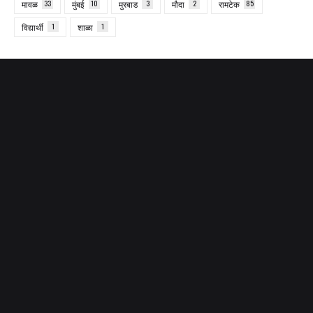
मावळ
33
मुंबई
10
मुरबाड
3
मौदा
2
रामटेक
85
विद्यार्थी
1
शाळा
1