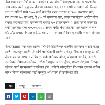
विधानभवनावर मोर्चा काढला. शाहीर व कलावंतांनी वेशभुषेसह आपल्या पारंपारिक
नृत्य सादर केले. वृद्ध कलावंतांच्या मानधन १०,००० रूपये करण्यात यावे. जिल्हा
मानधन समिती मध्ये १०० अर्ज बैठकीत पात्र करतात ते ३०० करण्यात यावे,
मानधन वय ५० वर्ष आहे, ते ४० वर्ष करण्यात यावे, लोक कलावंतांना आरोग्य सेवा
मोफत करण्यात यावी, उत्पन्नाची मर्यादा ५० हजारावरून २ लाख रुपये करण्यात
यावी, कलावंत यांना १०,००,००० रूपया पर्यंत विमा काढावा, कलावंतांना शासना
तर्फे ओळखपत्र देण्यात यावे, अश्या २१ मागण्याचे निवेदन मुनगंटीवार यांना देण्यात
आले.
शिष्टमंडळात महाराष्ट्र शाहिर परिषदेचे हितचिंतक भारतीय कलाकार शाहीर मंडळ
आणि महाराष्ट्र शाहिर परिषदेचे पदाधिकारी शाहिर राजेंद्र भीमराव बावनकुळे, डॉ
संजय बजाज, भगवान लांजेवार, कवी ज्ञानेश्वर वांढरे, अंबादास नागदेवे, नरहरी
वासनिक, दीपमाला मालेकर, गणेश देशमुख, वसंता कुंभरे, अरूण मेश्राम, चिरकुट
पुंडेकर आदी प्रामुख्याने उपस्थित होते . यावेळी सांस्कृतिक विभागाचे प्रधान सचिव
सौरभ विजय यांच्यासह काही प्रमुख अधिकारी ही उपस्थित होते.
Tags
नागपूर
महाराष्ट्र