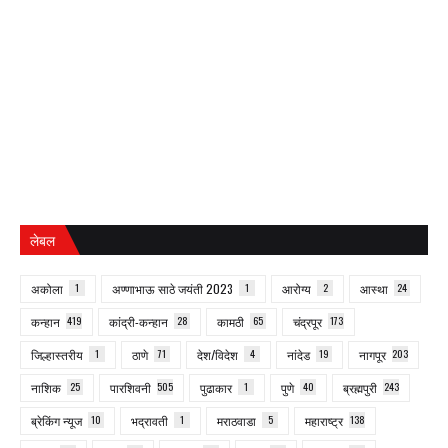
लेबल
अकोला
1
अण्णाभाऊ साठे जयंती 2023
1
आरोग्य
2
आस्था
24
कन्हान
419
कांद्री-कन्हान
28
कामठी
65
चंद्रपूर
173
जिल्हास्तरीय
1
ठाणे
71
देश/विदेश
4
नांदेड
19
नागपूर
203
नाशिक
25
पारशिवनी
505
पुढाकार
1
पुणे
40
ब्रह्मपुरी
243
ब्रेकिंग न्यूज
10
भद्रावती
1
मराठवाडा
5
महाराष्ट्र
138