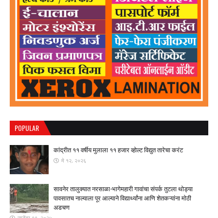
POPULAR
कांद्रीत ११ वर्षीय मुलाला ११ हजार व्होल्ट विद्युत तारेचा करंट
मे १२, २०२६
सावनेर तालुक्यात नरसाळा-भागेमहारी गावांचा संपर्क तुटला ​थोड्या
पावसातच नाल्याला पूर आल्याने विद्यार्थ्यांना आणि शेतकऱ्यांना मोठी
अडचण
सप्टेंबर १९, २०२५