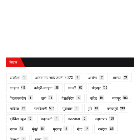
लेबल
अकोला
1
अण्णाभाऊ साठे जयंती 2023
1
आरोग्य
2
आस्था
24
कन्हान
419
कांद्री-कन्हान
28
कामठी
65
चंद्रपूर
173
जिल्हास्तरीय
1
ठाणे
71
देश/विदेश
4
नांदेड
19
नागपूर
203
नाशिक
25
पारशिवनी
505
पुढाकार
1
पुणे
40
ब्रह्मपुरी
243
ब्रेकिंग न्यूज
10
भद्रावती
1
मराठवाडा
5
महाराष्ट्र
138
मावळ
33
मुंबई
10
मुरबाड
3
मौदा
2
रामटेक
85
विद्यार्थी
1
शाळा
1