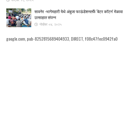
सावनेर -भागेमहारी येथे अंबुजा फाऊंडेशनतर्फे 'बेटर कॉटन' मेळावा
उत्साहात संपन्न
नोव्हेंबर ०४, २०२५
google.com, pub-8252815689404933, DIRECT, f08c47fec0942fa0