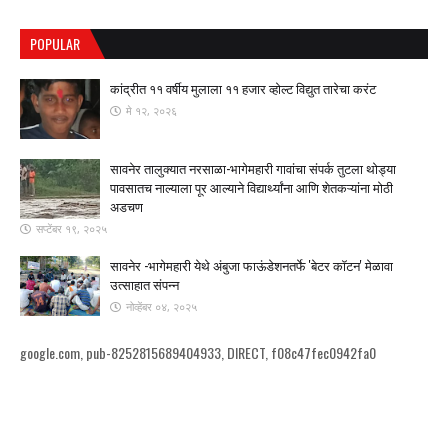
POPULAR
कांद्रीत ११ वर्षीय मुलाला ११ हजार व्होल्ट विद्युत तारेचा करंट
मे १२, २०२६
सावनेर तालुक्यात नरसाळा-भागेमहारी गावांचा संपर्क तुटला ​थोड्या
पावसातच नाल्याला पूर आल्याने विद्यार्थ्यांना आणि शेतकऱ्यांना मोठी
अडचण
सप्टेंबर १९, २०२५
सावनेर -भागेमहारी येथे अंबुजा फाऊंडेशनतर्फे 'बेटर कॉटन' मेळावा
उत्साहात संपन्न
नोव्हेंबर ०४, २०२५
google.com, pub-8252815689404933, DIRECT, f08c47fec0942fa0