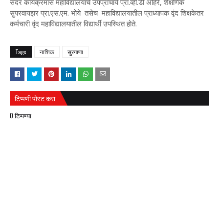
सदर कार्यक्रमास महाविद्यालयाचे उपप्राचार्य प्रा.व्ही.डी अहिरे, शैक्षणिक
सुपरवायझर प्रा.एस.एम. भोये तसेच महाविद्यालयातील प्राध्यापक वृंद शिक्षकेतर
कर्मचारी वृंद महाविद्यालयातील विद्यार्थी उपस्थित होते.
Tags
नाशिक
सुरगाणा
टिप्पणी पोस्ट करा
0 टिप्पण्या