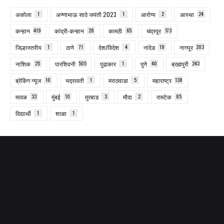
अकोला
1
अण्णाभाऊ साठे जयंती 2023
1
आरोग्य
2
आस्था
24
कन्हान
419
कांद्री-कन्हान
28
कामठी
65
चंद्रपूर
173
जिल्हास्तरीय
1
ठाणे
71
देश/विदेश
4
नांदेड
19
नागपूर
203
नाशिक
25
पारशिवनी
505
पुढाकार
1
पुणे
40
ब्रह्मपुरी
243
ब्रेकिंग न्यूज
10
भद्रावती
1
मराठवाडा
5
महाराष्ट्र
138
मावळ
33
मुंबई
10
मुरबाड
3
मौदा
2
रामटेक
85
विद्यार्थी
1
शाळा
1