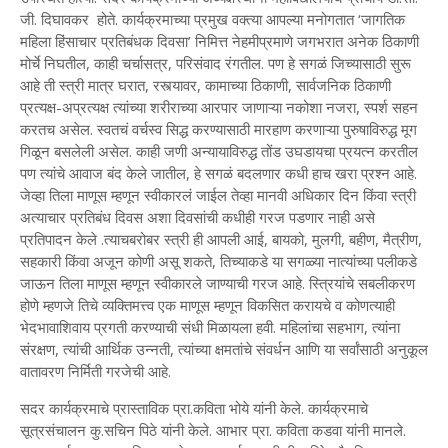
जी. दिघावकर होते. कार्यक्रमाच्या प्रमुख वक्त्या आपल्या मनोगतात ‘जागतिक
महिला हिंसाचार प्रतिबंधक दिवसा’ निमित्त नेहमीप्रमाणे जगभरात अनेक ठिकाणी
मोर्चे निघतील, काही चर्चासत्र, परिसंवाद रंगतील. पण हे सगळं जिच्यासाठी सुरू
आहे ती स्त्री मात्र घरात, रस्त्यावर, कामाच्या ठिकाणी, सार्वजनिक ठिकाणी
प्रत्यक्ष-अप्रत्यक्ष त्यांच्या शरीराच्या आरपार जाणाऱ्या नकोशा नजरा, स्पर्श सहन
करतच असेल. स्वतचं वर्चस्व सिद्ध करण्यासाठी मारहाण करणाऱ्या पुरुषाविरुद्ध मूग
गिळून बसलेली असेल. काही जणी अन्यायाविरुद्ध तोंड उघडायचा प्रयत्न करतील
पण त्यांचे आवाज बंद केले जातील, हे सगळं बदलणार कधी हाच खरा प्रश्न आहे.
जेव्हा तिला माणूस म्हणून स्वीकारलं जाईल तेव्हा मानवी अधिकार दिन किंवा स्त्री
अत्याचार प्रतिबंध दिवस अशा दिवसांची कधीही गरज पडणार नाही असे
प्रतिपादन केले .त्याचबरोबर स्त्री ही आपली आई, बायको, मुलगी, बहीण, मैत्रीण,
सहकारी किंवा अजून कोणी असू शकते, तिच्याकडे या सगळ्या नात्यांच्या पलीकडे
जाऊन तिला माणूस म्हणून स्वीकारले जाण्याची गरज आहे. स्त्रियांचे सबलीकरण
होणे म्हणजे तिचे व्यक्तिमत्त्व एक माणूस म्हणून विकसित करायचे व कोणत्याही
भेदभावाशिवाय प्रगती करण्याची संधी मिळायला हवी. महिलांचा सहभाग, त्यांना
संरक्षण, त्यांची आर्थिक उन्नती, त्यांच्या क्षमतांचे संवर्धन आणि या सर्वांसाठी अनुकूल
वातावरण निर्मिती गरजेची आहे.
सदर कार्यक्रमाचे प्रास्ताविक प्रा.कविता भोये यांनी केले. कार्यक्रमाचे
सूत्रसंचालन कु.सचिन पिठे यांनी केले. आभार प्रा. कविता कडवा यांनी मानले.