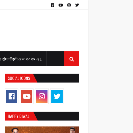
 संघ नोंदणी अर्ज २०२५-२६
SOCIAL ICONS
HAPPY DIWALI