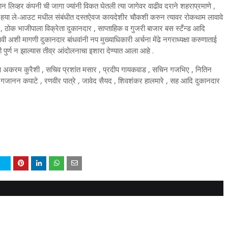
स्तान लिव्हर कंपनी ची जागा ज्यांनी विकत घेतली त्या जागेवर वाढीव दराने शहराप्रमाणे ,
बंधीत हया ले-आउट मधील संबंधीत दस्तऐवज कायदेशीर चौकशी करुन त्यावर रोकथाम लावावे
लर , ठोक भाजीपाला विक्रेता दुकानदार , साप्ताहिक व गुजरी बाजार बस स्टँन्ड आदि
 अशी मागणी दुकानदार बांधवांनी नप मुख्याधिकारी अर्चना मेंढे नगराध्यक्षा करुणाताई
ुर्ण न झाल्यास तीव्र आंदोलनाचा इशारा देण्यात आला आहे .
यक्ष अकरम कुरैशी , सचिव प्रशांत मसार , प्रदीप गायकवाड , सचिन गजभिए , नितिन
 गजानन कपाटे , रणवीर पात्रे , जावेद सैयद , शिवशंकर हालमारे , सह आदि दुकानदार