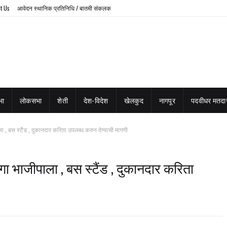
t Us
आवेदन स्थानिक प्रतिनिधि / बातमी संकलक
भा
लोकसभा
शेती
देश-विदेश
खेलकुद
नागपूर
पदवीधर मतदार
ला , बस स्टैंड , दुकानदार करिता उपलब्ध करुन देण्याची मागणी
ागा भाजीपाला , बस स्टैंड , दुकानदार करिता