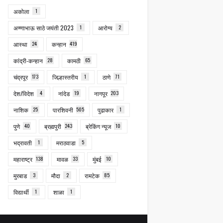
अकोला
1
अण्णाभाऊ साठे जयंती 2023
1
आरोग्य
2
आस्था
24
कन्हान
419
कांद्री-कन्हान
28
कामठी
65
चंद्रपूर
173
जिल्हास्तरीय
1
ठाणे
71
देश/विदेश
4
नांदेड
19
नागपूर
203
नाशिक
25
पारशिवनी
505
पुढाकार
1
पुणे
40
ब्रह्मपुरी
243
ब्रेकिंग न्यूज
10
भद्रावती
1
मराठवाडा
5
महाराष्ट्र
138
मावळ
33
मुंबई
10
मुरबाड
3
मौदा
2
रामटेक
85
विद्यार्थी
1
शाळा
1