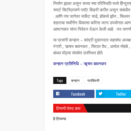
निर्माण झाला असुन सध्या च्या परिस्थिति मध्ये हिंन्दु
स्मार्ट सिटीप्रमाणे प्लाॅट विक्री करीत असुन सं
. आणि त्या जागेवर मार्केट यार्ड, हॉकर्स झोन , चिल्
शहराचा सर्वांगीन विकासा करिता जागा उपयोगात आणावी
आष्टणकर यांना निवेदन देऊन केली आहे . जर मागणी प
या प्रसंगी कन्हान – कांद्री दुकानदार महासंघ अध्
रंगारी , ऋषभ बावनकर , चिराल वैध , अमोल मोहबे ,
बांधव मोठ्या संख्येत उपस्थित होते.
कन्हान प्रतिनिधि – ॠषभ बावनकर
Tags
कन्हान
पारशिवनी
Facebook
Twitter
टिप्पणी पोस्ट करा
0 टिप्पण्या