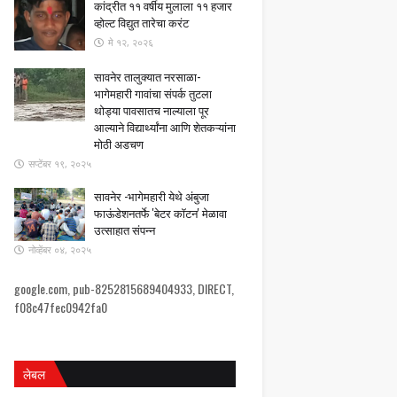
कांद्रीत ११ वर्षीय मुलाला ११ हजार
व्होल्ट विद्युत तारेचा करंट
मे १२, २०२६
सावनेर तालुक्यात नरसाळा-
भागेमहारी गावांचा संपर्क तुटला ​
थोड्या पावसातच नाल्याला पूर
आल्याने विद्यार्थ्यांना आणि शेतकऱ्यांना
मोठी अडचण
सप्टेंबर १९, २०२५
सावनेर -भागेमहारी येथे अंबुजा
फाऊंडेशनतर्फे 'बेटर कॉटन' मेळावा
उत्साहात संपन्न
नोव्हेंबर ०४, २०२५
google.com, pub-8252815689404933, DIRECT,
f08c47fec0942fa0
लेबल