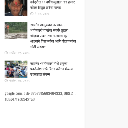
कांद्रीत ११ वर्षीय मुलाला ११ हजार
व्होल्ट विद्युत तारेचा करंट
मे १२, २०२६
सावनेर तालुक्यात नरसाळा-
भागेमहारी गावांचा संपर्क तुटला ​
थोड्या पावसातच नाल्याला पूर
आल्याने विद्यार्थ्यांना आणि शेतकऱ्यांना
मोठी अडचण
सप्टेंबर १९, २०२५
सावनेर -भागेमहारी येथे अंबुजा
फाऊंडेशनतर्फे 'बेटर कॉटन' मेळावा
उत्साहात संपन्न
नोव्हेंबर ०४, २०२५
google.com, pub-8252815689404933, DIRECT,
f08c47fec0942fa0