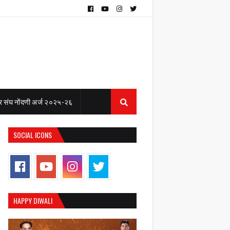
 संघ नोंदणी अर्ज २०२५-२६
SOCIAL ICONS
HAPPY DIWALI