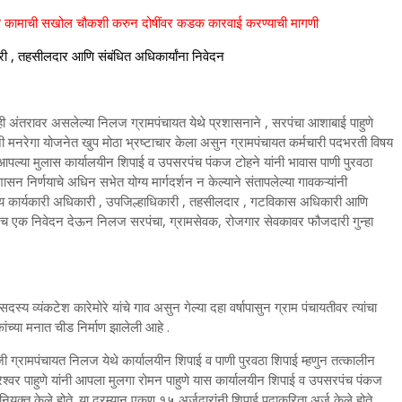
िध कामाची सखोल चौकशी करुन दोषींवर कडक कारवाई करण्याची मागणी
कारी , तहसीलदार आणि संबंधित अधिकार्यांना निवेदन
ी अंतरावर असलेल्या निलज ग्रामपंचायत येथे प्रशासनाने , सरपंचा आशाबाई पाहुणे
ंनी मनरेगा योजनेत खुप मोठा भ्रष्टाचार केला असुन ग्रामपंचायत कर्मचारी पदभरती विषय
ी आपल्या मुलास कार्यालयीन शिपाई व उपसरपंच पंकज टोहने यांनी भावास पाणी पुरवठा
ासन निर्णयाचे अधिन सभेत योग्य मार्गदर्शन न केल्याने संतापलेल्या गावकऱ्यांनी
ात मुख्य कार्यकारी अधिकारी , उपजिल्हाधिकारी , तहसीलदार , गटविकास अधिकारी आणि
न तसेच एक निवेदन देऊन निलज सरपंचा, ग्रामसेवक, रोजगार सेवकावर फौजदारी गुन्हा
दस्य व्यंकटेश कारेमोरे यांचे गाव असुन गेल्या दहा वर्षापासुन ग्राम पंचायतीवर त्यांचा
ांच्या मनात चीड निर्माण झालेली आहे .
ी ग्रामपंचायत निलज येथे कार्यालयीन शिपाई व पाणी पुरवठा शिपाई म्हणुन तत्कालीन
ेश्वर पाहुणे यांनी आपला मुलगा रोमन पाहुणे यास कार्यालयीन शिपाई व उपसरपंच पंकज
नियुक्त केले होते. या दरम्यान एकुण १५ अर्जदारांनी शिपाई पदाकरिता अर्ज केले होते.