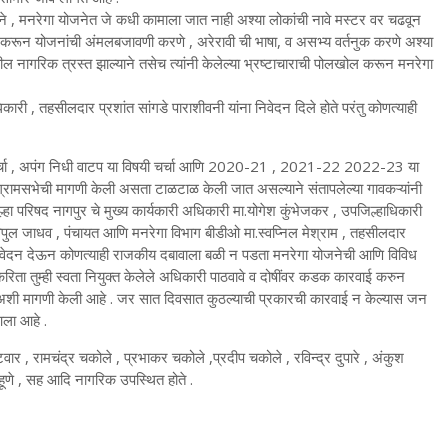
, मनरेगा योजनेत जे कधी कामाला जात नाही अश्या लोकांची नावे मस्टर वर चढवून
षपात करून योजनांची अंमलबजावणी करणे , अरेरावी ची भाषा, व असभ्य वर्तनुक करणे अश्या
ील नागरिक त्रस्त झाल्याने तसेच त्यांनी केलेल्या भ्रष्टाचाराची पोलखोल करून मनरेगा
ी , तहसीलदार प्रशांत सांगडे पाराशीवनी यांना निवेदन दिले होते परंतु कोणत्याही
ल चर्चा , अपंग निधी वाटप या विषयी चर्चा आणि 2020-21 , 2021-22 2022-23 या
ांनी ग्रामसभेची मागणी केली असता टाळटाळ केली जात असल्याने संतापलेल्या गावकऱ्यांनी
जिल्हा परिषद नागपुर चे मुख्य कार्यकारी अधिकारी मा.योगेश कुंभेजकर , उपजिल्हाधिकारी
िपुल जाधव , पंचायत आणि मनरेगा विभाग बीडीओ मा.स्वप्निल मेश्राम , तहसीलदार
ना निवेदन देऊन कोणत्याही राजकीय दबावाला बळी न पडता मनरेगा योजनेची आणि विविध
ा तुम्ही स्वता नियुक्त केलेले अधिकारी पाठवावे व दोषींवर कडक कारवाई करुन
ावा अशी मागणी केली आहे . जर सात दिवसात कुठल्याची प्रकारची कारवाई न केल्यास जन
आला आहे .
वार , रामचंद्र चकोले , प्रभाकर चकोले ,प्रदीप चकोले , रविन्द्र दुपारे , अंकुश
 पाहूणे , सह आदि नागरिक उपस्थित होते .