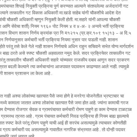
्रामपंचायत शिपाई नियुक्ती प्रक्रिया पुर्ण करण्यात आल्याने संतापलेल्या अर्जदारांनी गट
ेल्याने तत्कालीन गट विकास अधिकारी मा.खाडे साहेब यांनी चौकशीचे आदेश देत
ची चौकशी अधिकारी म्हणुन नियुक्ती केली होती. मा.सहारे यांनी आपल्या चौकशी
वेश आणि सेवेचा शर्ती) नियम १९६० पोट नियम ४ व ४-अ- २ अन्वये भर्ती प्रक्रिया
प्रशासन विभाग शासन निर्णय क्रमांक प्रा नि म१२१५ (प्र.क्र.१०९ १५)१३ – अ दि.५
निर्णयानुसार कर्मचारी भर्ती प्रक्रिया नियमा नुसार पार पाडली नाही. शासन
ोते परंतु तसे केले गेले नाही शासन निर्णयाचे अधिन राहुन सचिवाने सभेत योग्य मार्गदर्शन
 नियम बाह्य ठरते असे स्पष्ट चौकशी अहवालात नमुद केले. सदर प्रक्रियेवर तत्कालीन गट
परंतु तत्कालीन चौकशी अधिकारी सहारे यांच्यावर राजकीय दबाव आणुन सदर प्रकरण
त्रात बदली केल्याने त्या कर्मचाऱ्यांना आजपावत पदावरून काढण्यात आले नाही. त्यामुळे
ंनी शासन प्रशासन ला केला आहे .
नाही अश्या लोकांच्या खात्यात पैसे जमा होणे हे मनरेगा योजनेतील भ्रष्टाचार चा
े कामाला जातात अश्या लोकांचा खात्यात पैसे जमा होत आहे. ज्यांना कामाची गरज
काम देण्यास रोजगार सेवक व ग्रामपंचायत कर्मचारी रोमण पाहुणे हा काम देण्यास टाळटाळ
ग्रामस्थ त्रस्त आहे . ग्राम पंचायत कर्मचारी निवड प्रक्रिया ही नियम बाह्य झाल्याचे
स्पष्ट केले परंतू रोमण पाहुणे याची आई ही सरपंच असल्यामुळे त्याचावर कोणतीही
ग्राप कर्मचारी पद असल्यामुळे गावातील नागरिक संभ्रमात आहे . तो दोन्ही पदावर
ा सामोरे जावं लागत आहे .