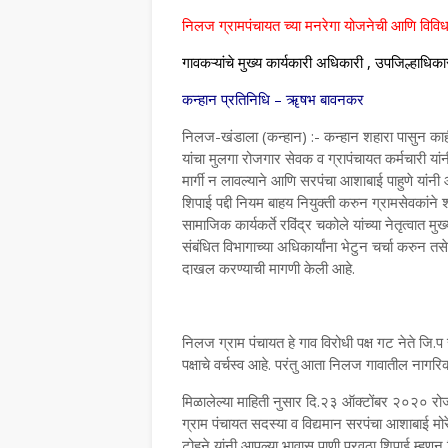
निलज ग्रामपंचायत च्या मनरेगा योजनेची आणि विव
गावकऱ्यांचे मुख्य कार्यकारी अधिकारी , उपजिल्हाधि
कन्हान प्रतिनिधि – ॠषभ बावनकर
निलज-खंडाला (कन्हान) :- कन्हान शहारा पासुन काह
यांचा मुलगा रोजगार सेवक व ग्रापंचायत कर्मचारी या
मार्गी न लावल्याने आणि सरपंचा आशाबाई पाहुणे यांन
शिपाई पद्दी नियम बाहय नियुक्ती करुन ग्रामसेवकांने श
सामाजिक कार्यकर्ते रविंद्र चकोले यांच्या नेतृत्व
संबंधित विभागाच्या अधिकार्यांना भेटुन चर्चा करु
दाखल करण्याची मागणी केली आहे.
निलज ग्राम पंचायत हे गाव विरोधी पक्ष गट नेते जि.प स
पक्षाचे वर्चस्व आहे. परंतु आता निलज गावातील नागरिक
मिळालेल्या माहिती नुसार दि.२३ ऑक्टोंबर २०२० रोज
ग्राम पंचायत सदस्या व विद्यमान सरपंचा आशाबाई मोर
टोहने यांनी आपल्या भावास पाणी पुरवठा शिपाई म्हणुन 