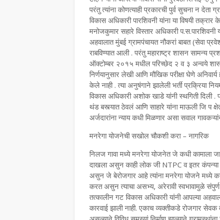
परंतु त्यांना कोणत्याही प्रकारची पुर्व सुचना न देता ग
विकास अधिकारी पारशिवनी यांना या विषयी तक्रार क
मनोजकुमार सहारे विस्तार अधिकारी प.स.पारशिवनी यां
अहवालात मुंबई ग्रामपंचायत नौकरां बाबत (सेवा प्र
राबविण्यात आली . परंतु महाराष्ट्र शासन सामन्य 
ऑक्टोम्बर २०१५ मधील परिच्छेद २ व ३ अन्वये शासन 
निर्णयानुसार लेखी आणि मौखिक परीक्षा घेणे अनिवार्य ह
केले नाही . त्या अनुषंगाने झालेली भर्ती प्रक्रिया
विकास अधिकारी अशोक खाडे यांनी स्थगिती दिली . 
थंड बस्त्यात ठेवलं आणि साहारे यांना माऊली जि प क्षे
अर्जदारांना न्याय कधी मिळणार असा सवाल गावकऱ्या
मनरेगा योजनेची सखोल चौकशी करा – नागरिक
निलज गावा मध्ये मनरेगा योजनेत जे कधी कामाला जात 
दाखला असुन काही लोक जी NTPC व इतर कंपन्या मध्य
असुन जे बेरोजगार आहे त्यांना मनरेगा योजने मध्ये 
करत असुन त्याचा असभ्य, अरेरावी स्वभावामुळे संपुर्ण 
तत्कालीन गट विकास अधिकारी यांनी आपल्या अहवालात 
कारवाई झाली नाही. एकाच व्यक्तीकडे रोजगार सेवक व 
असल्याने विविध समस्यां निर्माण झाल्याने ग्रामस्थांन