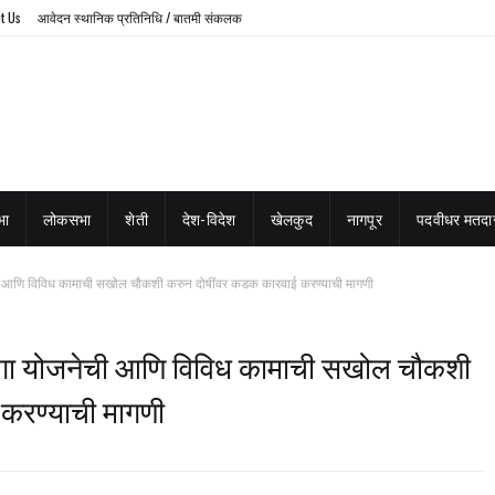
t Us
आवेदन स्थानिक प्रतिनिधि / बातमी संकलक
भा
लोकसभा
शेती
देश-विदेश
खेलकुद
नागपूर
पदवीधर मतदार
ची आणि विविध कामाची सखोल चौकशी करुन दोषींवर कडक कारवाई करण्याची मागणी
रेगा योजनेची आणि विविध कामाची सखोल चौकशी
करण्याची मागणी