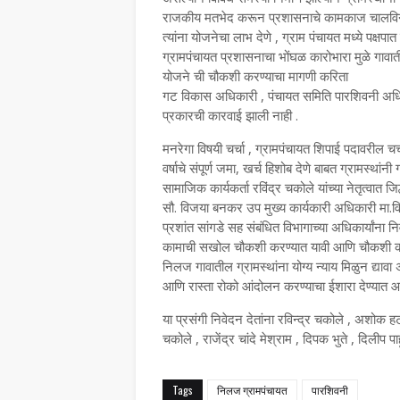
राजकीय मतभेद करून प्रशासनाचे कामकाज चालविने 
त्यांना योजनेचा लाभ देणे , ग्राम पंचायत मध्ये पक्
ग्रामपंचायत प्रशासनाचा भोंघळ कारोभारा मुळे गावात
योजने ची चौकशी करण्याचा मागणी करिता
गट विकास अधिकारी , पंचायत समिति पारशिवनी अधिकार
प्रकारची कारवाई झाली नाही .
मनरेगा विषयी चर्चा , ग्रामपंचायत शिपाई पदावरी
वर्षाचे संपूर्ण जमा, खर्च हिशोब देणे बाबत ग्रामस्थ
सामाजिक कार्यकर्ता रविंद्र चकोले यांच्या नेतृत्वात 
सौ. विजया बनकर उप मुख्य कार्यकारी अधिकारी मा.व
प्रशांत सांगडे सह संबंधित विभागाच्या अधिकार्यां
कामाची सखोल चौकशी करण्यात यावी आणि चौकशी करित
निलज गावातील ग्रामस्थांना योग्य न्याय मिळुन द्य
आणि रास्ता रोको आंदोलन करण्याचा ईशारा देण्यात 
या प्रसंगी निवेदन देतांना रविन्द्र चकोले , अशोक हट
चकोले , राजेंद्र चांदे मेश्राम , दिपक भुते , दिलीप
Tags
निलज ग्रामपंचायत
पारशिवनी