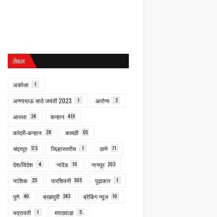
लेबल
अकोला
1
अण्णाभाऊ साठे जयंती 2023
1
आरोग्य
2
आस्था
24
कन्हान
419
कांद्री-कन्हान
28
कामठी
65
चंद्रपूर
173
जिल्हास्तरीय
1
ठाणे
71
देश/विदेश
4
नांदेड
19
नागपूर
203
नाशिक
25
पारशिवनी
505
पुढाकार
1
पुणे
40
ब्रह्मपुरी
243
ब्रेकिंग न्यूज
10
भद्रावती
1
मराठवाडा
5