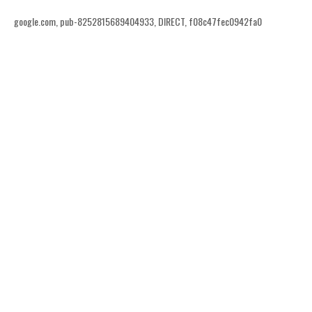
google.com, pub-8252815689404933, DIRECT, f08c47fec0942fa0