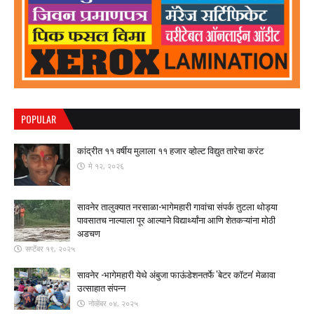
POPULAR
कांद्रीत ११ वर्षीय मुलाला ११ हजार व्होल्ट विद्युत तारेचा करंट
मे १२, २०२६
सावनेर तालुक्यात नरसाळा-भागेमहारी गावांचा संपर्क तुटला ​थोड्या
पावसातच नाल्याला पूर आल्याने विद्यार्थ्यांना आणि शेतकऱ्यांना मोठी
अडचण
सप्टेंबर १९, २०२५
सावनेर -भागेमहारी येथे अंबुजा फाऊंडेशनतर्फे 'बेटर कॉटन' मेळावा
उत्साहात संपन्न
नोव्हेंबर ०४, २०२५