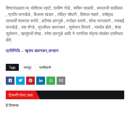
शिष्टमंडळात मा. मोतीराम रहाटे, प्रविण गोडे , सचिन साळवी , कमलजी पालीवाल
, प्रदीप वानखेडे , कैलास खंडार , रविंद्र चौधरी , विशाल सहारे , वयोवृध्द
लाभार्थी शामराव सरोदे , हरीचंद हारगुळे , मनोहर दमाये , शोभा पानतावने , रमाबाई
वानखेड़े , उषा शेंन्डे , मुरलीधर कारस्कर , सुर्यभान तिजारे , नामदेव होले , शेख
सुलेमान , खातुमभी शेख , रमेश हारगुळे आदि ने नागरिक मोठ्या संख्येत उपस्थित
होते.
प्रतिनिधि – ॠषभ बावनकर,कन्हान
Tags
नागपूर
पारशिवनी
टिप्पणी पोस्ट करा
0 टिप्पण्या