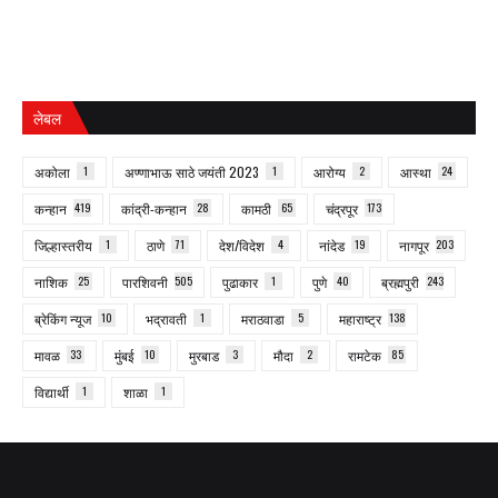
लेबल
अकोला
1
अण्णाभाऊ साठे जयंती 2023
1
आरोग्य
2
आस्था
24
कन्हान
419
कांद्री-कन्हान
28
कामठी
65
चंद्रपूर
173
जिल्हास्तरीय
1
ठाणे
71
देश/विदेश
4
नांदेड
19
नागपूर
203
नाशिक
25
पारशिवनी
505
पुढाकार
1
पुणे
40
ब्रह्मपुरी
243
ब्रेकिंग न्यूज
10
भद्रावती
1
मराठवाडा
5
महाराष्ट्र
138
मावळ
33
मुंबई
10
मुरबाड
3
मौदा
2
रामटेक
85
विद्यार्थी
1
शाळा
1