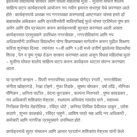
झालेल्या विद्यार्थांचा सत्कार आणि विधवा महिलांचा मुलां – मुलींना मोफत शालेय
साहित्य वाटप कार्यक्रमाचे आयोजन नप नवीन इमारत सभागृह येथे करण्यात आले
होते . कार्यक्रमाचे अध्यक्ष नप नगराध्यक्षा करुणाताई आष्टणकर यांच्या हस्ते डॉ
बाबासाहेब आंबेडकर आणि क्रांतीज्योती सावित्रीबाई फुले यांच्या प्रतिमेला पुष्प हार
अर्पण आणि दीप प्रज्वलन करुन कार्यक्रमाची सुरवात करण्यात आली असता
कार्यक्रमात प्रामुख्याने उपस्थित नगरसेवक , नगरसेविकांना आणि नप
अधिकार्यांनी उपस्थित विद्यार्थांना योग्य शिक्षणाबाबत मार्गदर्शन करुन पुढील शिक्षणा
करिता शुभेच्छा दिल्या . त्यानंतर १०वी आणि १२वी मध्ये उत्तीर्ण झालेल्या विद्यार्थांचा
शिल्ड , पेन व पुष्प गुच्छ देऊन सत्कार करण्यात आला असुन विधवा महिलांचा मुलां
– मुलींना मोफत शालेय साहित्य वाटप करुन कार्यक्रम थाटात संपन्न करण्यात
आला .
या प्रसंगी कन्हान – पिपरी नगरपरिषद उपाध्यक्ष योगेंद्र रंगारी , नगरसेविका
संगीता खोब्रागडे , रेखा टोहणे , गुंफा तिडके , सुषमा चोपकर , वर्षा लोंढे , मोनिका
पौणिकर , अनिता पाटील , वंदना कुरडकर , कल्पना नितनवरे , पुष्पा कावडकर ,
नप अधिकारी शशिकांत मेश्राम , स्थापत्य अभियंता नामदेव माने , स्वास्थ्य
निरीक्षक विनोद मेहरोलिया , रविंद्र धोटे , कनिष्ठ लिपिक देवीलाल ठाकुर , उमेश
कठाणे , शुभम काळबांधे , रविंद्र पाहुणे , आशिष पात्रे सह आदि नप अधिकारी ,
कर्मचारी आणि नागरिक प्रामुख्याने उपस्थित होते .
कार्यक्रमाचे सुत्र संचालन आणि आभार प्रदर्शन शशिकांत मेश्राम यांनी केले