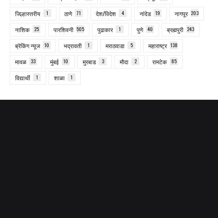
जिल्हास्तरीय
1
ठाणे
71
देश/विदेश
4
नांदेड
19
नागपूर
203
नाशिक
25
पारशिवनी
505
पुढाकार
1
पुणे
40
ब्रह्मपुरी
243
ब्रेकिंग न्यूज
10
भद्रावती
1
मराठवाडा
5
महाराष्ट्र
138
मावळ
33
मुंबई
10
मुरबाड
3
मौदा
2
रामटेक
85
विद्यार्थी
1
शाळा
1