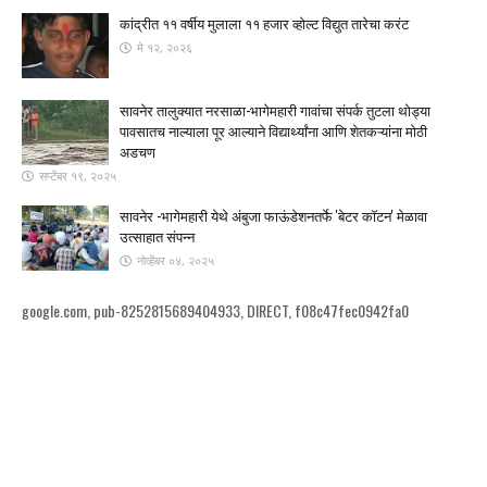
कांद्रीत ११ वर्षीय मुलाला ११ हजार व्होल्ट विद्युत तारेचा करंट
मे १२, २०२६
सावनेर तालुक्यात नरसाळा-भागेमहारी गावांचा संपर्क तुटला ​थोड्या
पावसातच नाल्याला पूर आल्याने विद्यार्थ्यांना आणि शेतकऱ्यांना मोठी
अडचण
सप्टेंबर १९, २०२५
सावनेर -भागेमहारी येथे अंबुजा फाऊंडेशनतर्फे 'बेटर कॉटन' मेळावा
उत्साहात संपन्न
नोव्हेंबर ०४, २०२५
google.com, pub-8252815689404933, DIRECT, f08c47fec0942fa0