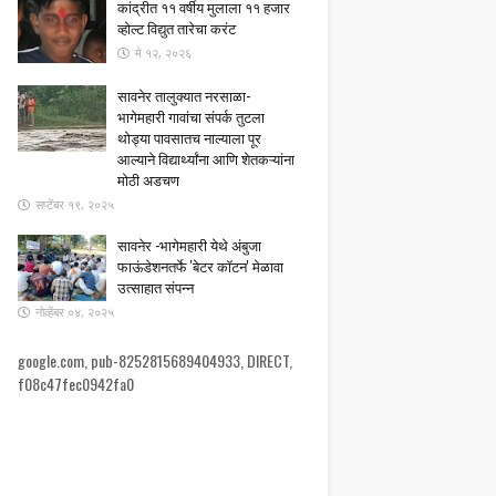
कांद्रीत ११ वर्षीय मुलाला ११ हजार
व्होल्ट विद्युत तारेचा करंट
मे १२, २०२६
सावनेर तालुक्यात नरसाळा-
भागेमहारी गावांचा संपर्क तुटला ​
थोड्या पावसातच नाल्याला पूर
आल्याने विद्यार्थ्यांना आणि शेतकऱ्यांना
मोठी अडचण
सप्टेंबर १९, २०२५
सावनेर -भागेमहारी येथे अंबुजा
फाऊंडेशनतर्फे 'बेटर कॉटन' मेळावा
उत्साहात संपन्न
नोव्हेंबर ०४, २०२५
google.com, pub-8252815689404933, DIRECT,
f08c47fec0942fa0