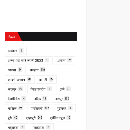
लेबल
अकोला
1
अण्णाभाऊ साठे जयंती 2023
1
आरोग्य
2
आस्था
24
कन्हान
419
कांद्री-कन्हान
28
कामठी
65
चंद्रपूर
173
जिल्हास्तरीय
1
ठाणे
71
देश/विदेश
4
नांदेड
19
नागपूर
203
नाशिक
25
पारशिवनी
505
पुढाकार
1
पुणे
40
ब्रह्मपुरी
243
ब्रेकिंग न्यूज
10
भद्रावती
1
मराठवाडा
5