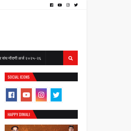
 संघ नोंदणी अर्ज २०२५-२६
SOCIAL ICONS
HAPPY DIWALI