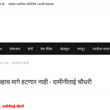
t Us
आवेदन स्थानिक प्रतिनिधि / बातमी संकलक
भा
लोकसभा
शेती
देश-विदेश
खेलकुद
नागपूर
पदवीधर मतदार
णार नाही - दामीनीताई चौधरी
्हाच मागे हटणार नाही - दामीनीताई चौधरी
 – दामीनीताई चौधरी