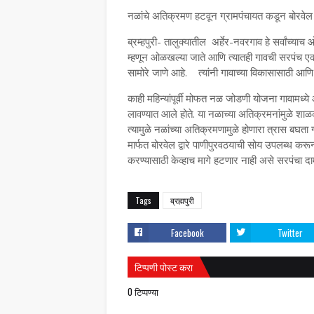
नळांचे अतिक्रमण हटवून ग्रामपंचायत कडून बोरवेल द
ब्रम्हपुरी- तालुक्यातील अर्हेर-नवरगाव हे सर्वांच
म्हणून ओळखल्या जाते आणि त्यातही गावची सरपंच एक
सामोरे जाणे आहे. त्यांनी गावाच्या विकासासाठी आणि गाव
काही महिन्यांपूर्वी मोफत नळ जोडणी योजना गावामध्ये आ
लावण्यात आले होते. या नळाच्या अतिक्रमनांमुळे शाळक
त्यामुळे नळांच्या अतिक्रमणामुळे होणारा त्रास बघता
मार्फत बोरवेल द्वारे पाणीपुरवठयाची सोय उपलब्ध क
करण्यासाठी केव्हाच मागे हटणार नाही असे सरपंचा दा
Tags
ब्रह्मपुरी
Facebook
Twitter
टिप्पणी पोस्ट करा
0 टिप्पण्या