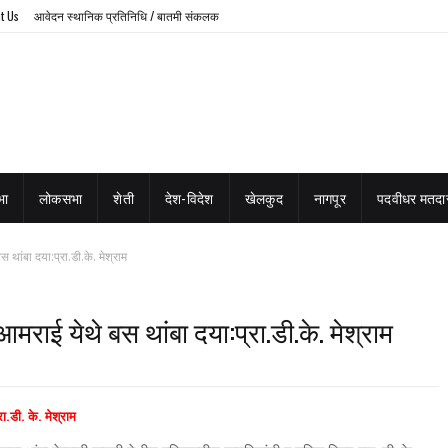
t Us
आवेदन स्थानिक प्रतिनिधि / बातमी संकलक
भा
लोकसभा
शेती
देश-विदेश
खेलकुद
नागपूर
पदवीधर मतदार
स थांबा दया:प्रा.डी.के. मेश्राम
आमराई येथे बस थांबा दया:प्रा.डी.के. मेश्राम
ा.डी. के. मेश्राम