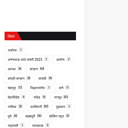
लेबल
अकोला
1
अण्णाभाऊ साठे जयंती 2023
1
आरोग्य
2
आस्था
24
कन्हान
419
कांद्री-कन्हान
28
कामठी
65
चंद्रपूर
173
जिल्हास्तरीय
1
ठाणे
71
देश/विदेश
4
नांदेड
19
नागपूर
203
नाशिक
25
पारशिवनी
505
पुढाकार
1
पुणे
40
ब्रह्मपुरी
243
ब्रेकिंग न्यूज
10
भद्रावती
1
मराठवाडा
5