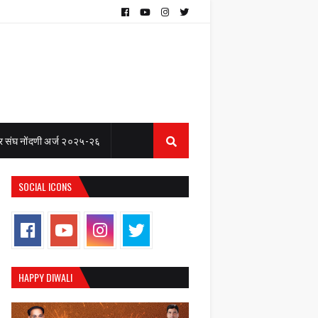
 संघ नोंदणी अर्ज २०२५-२६
SOCIAL ICONS
HAPPY DIWALI