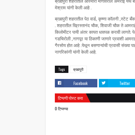
ब्रह्मपुरी शहरातील आरमोरी मार्गावरील अमराई येथे ब
मेश्राम यांनी केली आहे .
ब्रह्मपुरी शहरातील पेठ वार्ड, कृष्णा कॉलनी ,स्टेट
. शहरातील ख्रिस्तानंद चौक, शिवाजी चौक ते आमराई
किलोमीटर पायी अंतर कापत धावपळ करावी लागते. पेठ वा
गडचिरोली ,नागपूर या ठिकाणी जाणारे प्रवाशी आमराई
गैरसोय होत आहे .येथून बसणाऱ्यांची प्रवासी संख्या प
नागरिकांनी यांनी केली आहे.
Tags
ब्रह्मपुरी
Facebook
Twitter
टिप्पणी पोस्ट करा
0 टिप्पण्या