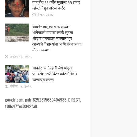
कांद्रीत ११ वर्षीय मुलाला ११ हजार
व्होल्ट विद्युत तारेचा करंट
मे १२, २०२६
सावनेर तालुक्यात नरसाळा-
भागेमहारी गावांचा संपर्क तुटला ​
थोड्या पावसातच नाल्याला पूर
आल्याने विद्यार्थ्यांना आणि शेतकऱ्यांना
मोठी अडचण
सप्टेंबर १९, २०२५
सावनेर -भागेमहारी येथे अंबुजा
फाऊंडेशनतर्फे 'बेटर कॉटन' मेळावा
उत्साहात संपन्न
नोव्हेंबर ०४, २०२५
google.com, pub-8252815689404933, DIRECT,
f08c47fec0942fa0