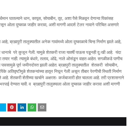
ने थैमान घातल्याने धान, कापूस, सोयाबीन, तूर, अशा पैसे मिळवून देणाऱ्या पिकांसह
ी असून ओला दुष्काळ जाहीर करावा, अशी मागणी आदर्श टेलर नावाने परिचित असणारे
आहे, ब्रह्मपुरी तालुक्यातील अनेक गावांमध्ये ओला दुष्काळाचे चिन्ह निर्माण झाले आहे,
ी धानाचे परे कुजून गेली. यामुळे शेतकरी राजा यावर्षी पाऊस पडूनही दुःखी आहे. यंदा
ा तयार नाही. त्यामुळे बंधारे, तलाव, ओढे, नाले ओसंडून वाहत आहेत. सगळीकडे पाणीच
 पावसामुळे पूर्ण जमीनदोस्त झाली आहेत. ब्रह्मपुरी तालुक्यातील शेतकरी सोयाबीन,
िके अतिवृष्टीमुळे शेतकऱ्यांच्या हातून निघून गेली असून तीबार पेरणीची स्थिती निर्माण
े आहे. शेतकरी शेतीच्या खर्चाने अक्षरशः कर्जबाजारी होत चालला आहे. तरी प्रशासनाने
 देण्यात यावी. व ब्रह्मपुरी तालुक्याला ओला दुष्काळ जाहीर करावा अशी मागणी