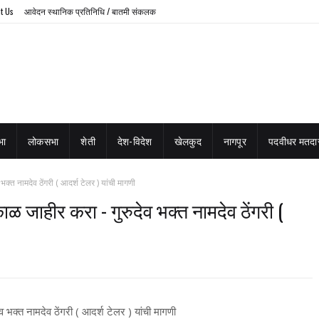
t Us
आवेदन स्थानिक प्रतिनिधि / बातमी संकलक
भा
लोकसभा
शेती
देश-विदेश
खेलकुद
नागपूर
पदवीधर मतदार
 भक्त नामदेव ठेंगरी ( आदर्श टेलर ) यांची मागणी
काळ जाहीर करा - गुरुदेव भक्त नामदेव ठेंगरी (
ेव भक्त नामदेव ठेंगरी ( आदर्श टेलर ) यांची मागणी