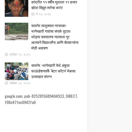
कांद्रीत ११ वर्षीय मुलाला ११ हजार
व्होल्ट विद्युत तारेचा करंट
मे १२, २०२६
सावनेर तालुक्यात नरसाळा-
भागेमहारी गावांचा संपर्क तुटला ​
थोड्या पावसातच नाल्याला पूर
आल्याने विद्यार्थ्यांना आणि शेतकऱ्यांना
मोठी अडचण
सप्टेंबर १९, २०२५
सावनेर -भागेमहारी येथे अंबुजा
फाऊंडेशनतर्फे 'बेटर कॉटन' मेळावा
उत्साहात संपन्न
नोव्हेंबर ०४, २०२५
google.com, pub-8252815689404933, DIRECT,
f08c47fec0942fa0