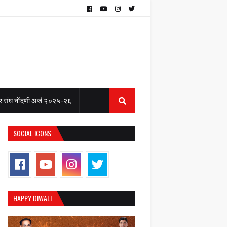
 संघ नोंदणी अर्ज २०२५-२६
SOCIAL ICONS
HAPPY DIWALI