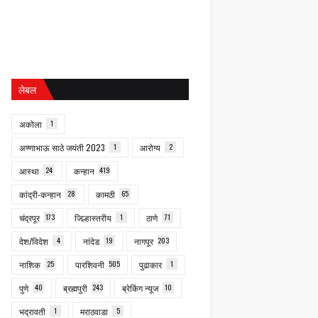
लेबल
अकोला
1
अण्णाभाऊ साठे जयंती 2023
1
आरोग्य
2
आस्था
24
कन्हान
419
कांद्री-कन्हान
28
कामठी
65
चंद्रपूर
173
जिल्हास्तरीय
1
ठाणे
71
देश/विदेश
4
नांदेड
19
नागपूर
203
नाशिक
25
पारशिवनी
505
पुढाकार
1
पुणे
40
ब्रह्मपुरी
243
ब्रेकिंग न्यूज
10
भद्रावती
1
मराठवाडा
5