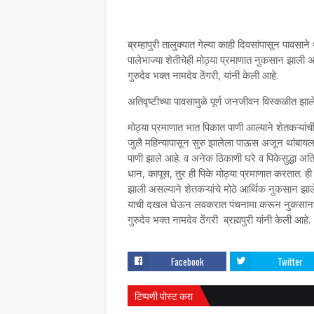
ब्रम्हापुरी तालुक्यात गेल्या काही दिवसांपासून पावसा
पालेभाज्या शेतीचेही मोठ्या प्रमाणात नुकसान झाल
गुरुदेव भक्त नामदेव ठेंगरी, यांनी केली आहे.
अतिवृष्टीच्या पावसामुळे पूर्ण जनजीवन विस्कळीत झाले 
मोठ्या प्रमाणात भात पिकात पाणी आल्याने शेतकऱ्यांच
जुलै महिन्यापासून सुरु झालेला पाऊस अजून थांबायल
पाणी झाले आहे. व अनेक ठिकाणी घरे व पिकेसुद्धा अति
धान, कापूस, तुर ही पिके मोठ्या प्रमाणात करतात. ही प
झाली असल्याने शेतकऱ्यांचे मोठे आर्थिक नुकसान झाल
याची दखल घेऊन लवकरात पंचनामा करून नुकसानभरपाई
गुरुदेव भक्त नामदेव ठेंगरी ब्रह्मपुरी यांनी केली आहे.
Facebook
Twitter
टिप्पणी पोस्ट करा