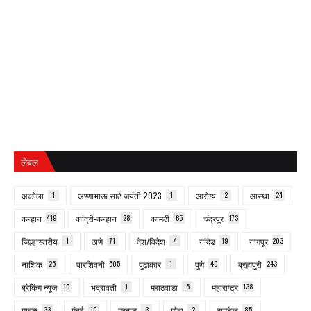
लेबल
अकोला
1
अण्णाभाऊ साठे जयंती 2023
1
आरोग्य
2
आस्था
24
कन्हान
419
कांद्री-कन्हान
28
कामठी
65
चंद्रपूर
173
जिल्हास्तरीय
1
ठाणे
71
देश/विदेश
4
नांदेड
19
नागपूर
203
नाशिक
25
पारशिवनी
505
पुढाकार
1
पुणे
40
ब्रह्मपुरी
243
ब्रेकिंग न्यूज
10
भद्रावती
1
मराठवाडा
5
महाराष्ट्र
138
मावळ
33
मुंबई
10
मुरबाड
3
मौदा
2
रामटेक
85