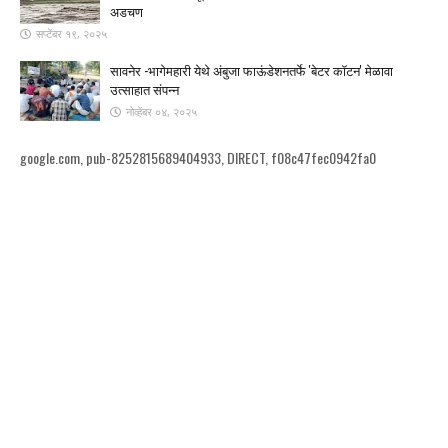
अडचण
सप्टेंबर १९, २०२५
सावनेर -भागेमहारी येथे अंबुजा फाऊंडेशनतर्फे 'बेटर कॉटन' मेळावा
उत्साहात संपन्न
नोव्हेंबर ०४, २०२५
google.com, pub-8252815689404933, DIRECT, f08c47fec0942fa0