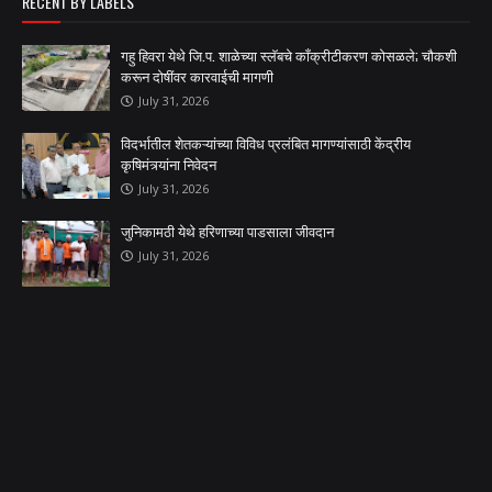
RECENT BY LABELS
गहु हिवरा येथे जि.प. शाळेच्या स्लॅबचे काँक्रीटीकरण कोसळले; चौकशी
करून दोषींवर कारवाईची मागणी
July 31, 2026
विदर्भातील शेतकऱ्यांच्या विविध प्रलंबित मागण्यांसाठी केंद्रीय
कृषिमंत्र्यांना निवेदन
July 31, 2026
जुनिकामठी येथे हरिणाच्या पाडसाला जीवदान
July 31, 2026