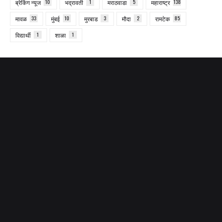
ब्रेकिंग न्यूज
10
भद्रावती
1
मराठवाडा
5
महाराष्ट्र
138
मावळ
33
मुंबई
10
मुरबाड
3
मौदा
2
रामटेक
85
विद्यार्थी
1
शाळा
1