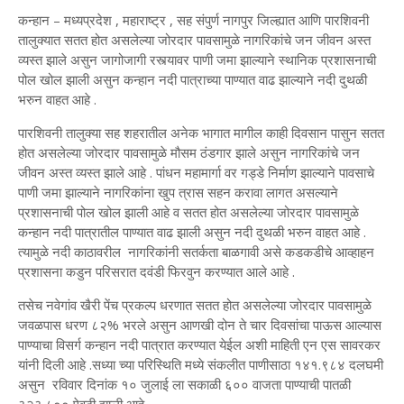
कन्हान – मध्यप्रदेश , महाराष्ट्र , सह संपुर्ण नागपुर जिल्ह्यात आणि पारशिवनी
तालुक्यात सतत होत असलेल्या जोरदार पावसामुळे नागरिकांचे जन जीवन अस्त
व्यस्त झाले असुन जागोजागी रस्त्यावर पाणी जमा झाल्याने स्थानिक प्रशासनाची
पोल खोल झाली असुन कन्हान नदी पात्राच्या पाण्यात वाढ झाल्याने नदी दुथळी
भरुन वाहत आहे .
पारशिवनी तालुक्या सह शहरातील अनेक भागात मागील काही दिवसान पासुन सतत
होत असलेल्या जोरदार पावसामुळे मौसम ठंडगार झाले असुन नागरिकांचे जन
जीवन अस्त व्यस्त झाले आहे . पांधन महामार्गा वर गड्डे निर्माण झाल्याने पावसाचे
पाणी जमा झाल्याने नागरिकांना खुप त्रास सहन करावा लागत असल्याने
प्रशासनाची पोल खोल झाली आहे व सतत होत असलेल्या जोरदार पावसामुळे
कन्हान नदी पात्रातील पाण्यात वाढ झाली असुन नदी दुथळी भरुन वाहत आहे .
त्यामुळे नदी काठावरील नागरिकांनी सतर्कता बाळगावी असे कडकडीचे आव्हाहन
प्रशासना कडुन परिसरात दवंडी फिरवुन करण्यात आले आहे .
तसेच नवेगांव खैरी पेंच प्रकल्प धरणात सतत होत असलेल्या जोरदार पावसामुळे
जवळपास धरण ८२% भरले असुन आणखी दोन ते चार दिवसांचा पाऊस आल्यास
पाण्याचा विसर्ग कन्हान नदी पात्रात करण्यात येईल अशी माहिती एन एस सावरकर
यांनी दिली आहे .सध्या च्या परिस्थिति मध्ये संकलीत पाणीसाठा १४१.९८४ दलघमी
असुन रविवार दिनांक १० जुलाई ला सकाळी ६०० वाजता पाण्याची पातळी