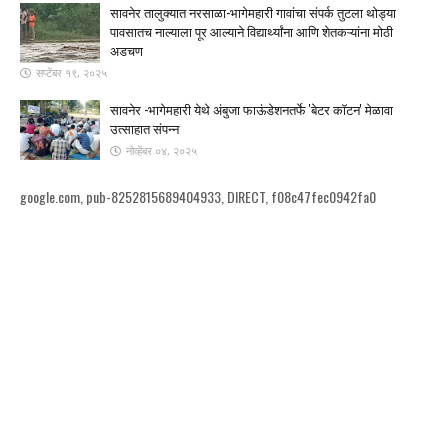
सावनेर तालुक्यात नरसाळा-भागेमहारी गावांचा संपर्क तुटला ​थोड्या
पावसातच नाल्याला पूर आल्याने विद्यार्थ्यांना आणि शेतकऱ्यांना मोठी
अडचण
सप्टेंबर १९, २०२५
सावनेर -भागेमहारी येथे अंबुजा फाऊंडेशनतर्फे 'बेटर कॉटन' मेळावा
उत्साहात संपन्न
नोव्हेंबर ०४, २०२५
google.com, pub-8252815689404933, DIRECT, f08c47fec0942fa0