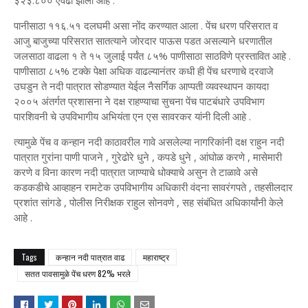
३२३.८०० ऐवढी झाली आहे .
पानीसाठा ११६.५१ दलघमी असा नोंद करण्यात आला . पेंच धरण परिसरात व
आजु बाजुच्या परिसरात सातत्याने जोरदार पाऊस पडत असल्याने धरणातील
जलसाठा वाढला १ ते १५ जुलाई पर्यंत ८५% पाणीसाठा साठविणे प्रस्तावित आहे .
पाणीसाठा ८५% टक्के पेक्षा अधिक वाढल्यानंतर कधी ही पेंच धरणाचे दरवाजे
उघडुन ते नदी पात्रात सोडण्यात येईल नैसर्गिक आप्पती व्यवस्थापन कायदा
२००५ अंतर्गत प्रशासना ने दक्ष राहण्याचा सुचना पेंच पाटबंधारे उपविभाग
पारशिवनी चे उपविभागीय अभियंता एन एस सावरकर यांनी दिली आहे .
त्यामुळे पेंच व कन्हान नदी काठावरील गावे असलेल्या नागरिकांनी दक्ष राहुन नदी
पात्रात गुरांना पाणी पाजने , गुरेढोरे धुने , कपडे धुने , आंघोळ करणे , मासेमारी
करणे व विना कारण नदी पात्रात जाण्याचे धोक्याचे असुन ते टाळावे असे
कडकडीचे आव्हाहन रामटेक उपविभागीय अधिकारी वंदना सावरंगपते , तहसीलदार
प्रशांत सांगडे , पोलीस निरीक्षक राहुल सोनवणे , सह संबंधित अधिकार्यांनी केले
आहे .
Tags
कन्हान नदी पात्रात वाढ
महाराष्ट्र
सतत पावसामुळे पेंच धरण 82% भरले