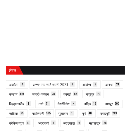
लेबल
अकोला
1
अण्णाभाऊ साठे जयंती 2023
1
आरोग्य
2
आस्था
24
कन्हान
419
कांद्री-कन्हान
28
कामठी
65
चंद्रपूर
173
जिल्हास्तरीय
1
ठाणे
71
देश/विदेश
4
नांदेड
19
नागपूर
203
नाशिक
25
पारशिवनी
505
पुढाकार
1
पुणे
40
ब्रह्मपुरी
243
ब्रेकिंग न्यूज
10
भद्रावती
1
मराठवाडा
5
महाराष्ट्र
138