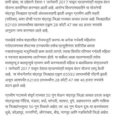
कमी व्हावा, या उद्देशाने देशात 1 जानेवारी 2017 पासून प्रधानमंत्री मातृत्व वंदन
योजना कार्यान्वित करण्यात आली आहे. आरोग्य विभागाच्यावतीने या योजनेची
चंद्रपूर जिल्ह्यात प्रभावी अंमलबजावणी झाली असून ग्रामीण आणि शहरी
(पालिका) अशा दोन्ही गटात चंद्रपूर जिल्हा राज्यात अव्वल ठरला आहे. जिल्ह्यातील
62169 लाभार्थ्यांच्या खात्यात एकूण 28 कोटी 47 लक्ष 46 हजार रुपयांचे
अनुदान जमा करण्यात आले आहे.
गावखेडे तसेच शहरातील रोजमजुरी करणा-या अनेक गर्भवती महिलांना
गरोदरपणाच्या शेवटच्या टप्प्यापर्यंत तसेच प्रसुतीनंतर शारिरीक क्षमता
नसतांनासुध्दा मजुरीसाठी काम करावे लागते. त्याचा विपरीत परिणाम गर्भवती महिला
व नवजात बालकाच्या आरोग्यावर होतो. या बाबीला आळा घालण्यासाठी तसेच
मातामृत्यू व बालमृत्युचे प्रमाण कमी करण्यासाठी महिला व बालविकास मंत्रालयाने
1 जानेवारी 2017 पासून देशात प्रधानमंत्री मातृत्व वंदन योजना लागू केली
आहे. या योजनेंतर्गत चंद्रपूर जिल्ह्यात एकूण 65592 लाभार्थ्यांची नोंदणी झाली
असून आतापर्यंत 62169 लाभार्थ्यांना 28 कोटी 47 लक्ष 46 हजार रुपयांचे
वाटप झाले आहे.
ग्रामीण गटामध्ये संपूर्ण राज्यात 50 गुण घेऊन चंद्रपूर जिल्हा अव्वल ठरला असून
चंद्रपूरसह गोंदिया, भंडारा, वर्धा, सांगली, सातारा, पुणे, अहमदनगर आणि नाशिक
या जिल्ह्यांनासुध्दा 50 गुण मिळाले आहेत. तर 48 गुण घेऊन दुस-या क्रमांकावर
धुळे, कोल्हापूर, रत्नागिरी, औरंगाबाद, बीड, नागपूर आणि गडचिरोली जिल्हे आहेत.