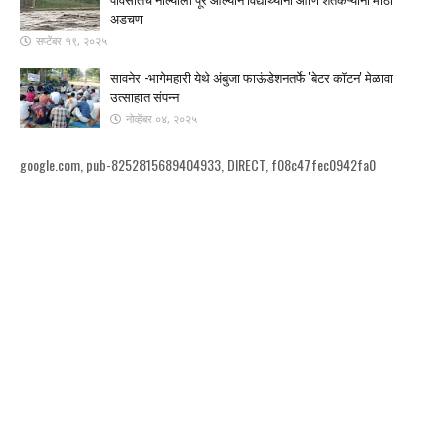
अडचण
सप्टेंबर १९, २०२५
सावनेर -भागेमहारी येथे अंबुजा फाऊंडेशनतर्फे 'बेटर कॉटन' मेळावा
उत्साहात संपन्न
नोव्हेंबर ०४, २०२५
google.com, pub-8252815689404933, DIRECT, f08c47fec0942fa0