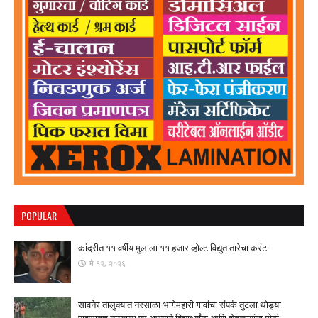
POPULAR
कांद्रीत ११ वर्षीय मुलाला ११ हजार व्होल्ट विद्युत तारेचा करंट
मे १२, २०२६
सावनेर तालुक्यात नरसाळा-भागेमहारी गावांचा संपर्क तुटला ​थोड्या
पावसातच नाल्याला पूर आल्याने विद्यार्थ्यांना आणि शेतकऱ्यांना मोठी