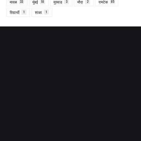
मावळ
33
मुंबई
10
मुरबाड
3
मौदा
2
रामटेक
85
विद्यार्थी
1
शाळा
1