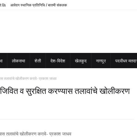
t Us
आवेदन स्थानिक प्रतिनिधि / बातमी संकलक
भा
लोकसभा
शेती
देश-विदेश
खेलकुद
नागपूर
पदवीधर मतदार
करण्यास तलावांचे खोलीकरण करावे- प्रकाश जाधव
ुर्नजिवित व सुरक्षित करण्यास तलावांचे खोलीकरण
करण्यास तलावांचे खोलीकरण करावे- प्रकाश जाधव