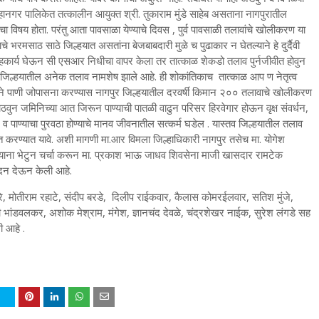
हानगर पालिकेत तत्कालीन आयुक्त श्री. तुकाराम मुंडे साहेब असताना नागपुरातील
ा विषय होता. परंतु आता पावसाळा येण्याचे दिवस , पुर्व पावसाळी तलावांचे खोलीकरण या
े भरमसाठ साठे जिल्हयात असतांना बेजबाबदारी मुळे च पुढाकार न घेतल्याने हे दुर्दैवी
चे सहकार्य घेऊन सी एसआर निधीचा वापर केला तर तात्काळ शेकडो तलाव पुर्नजीवीत होवुन
यंत जिल्हयातील अनेक तलाव नामशेष झाले आहे. ही शोकांतिकाच तात्काळ आप ण नेतृत्व
र्याने पाणी जोपासना करण्यास नागपुर जिल्हयातील दरवर्षी किमान २०० तलावाचे खोलीकरण
वुन जमिनिच्या आत जिरून पाण्याची पातळी वाढुन परिसर हिरवेगार होऊन वृक्ष संवर्धन,
 पाण्याचा पुरवठा होण्याचे मानव जीवनातील सत्कर्म घडेल . यास्तव जिल्हयातील तलाव
षित करण्यात यावे. अशी मागणी मा.आर विमला जिल्हाधिकारी नागपुर तसेच मा. योगेश
हयाना भेटुन चर्चा करून मा. प्रकाश भाऊ जाधव शिवसेना माजी खासदार रामटेक
वेदन देऊन केली आहे.
मसरे, मोतीराम रहाटे, संदीप बरडे, दिलीप राईकवार, कैलास कोमरईलवार, सतिश मुंजे,
भांडवलकर, अशोक मेश्राम, मंगेश, ज्ञानचंद देवळे, चंद्रशेखर नाईक, सुरेश लंगडे सह
ी आहे .