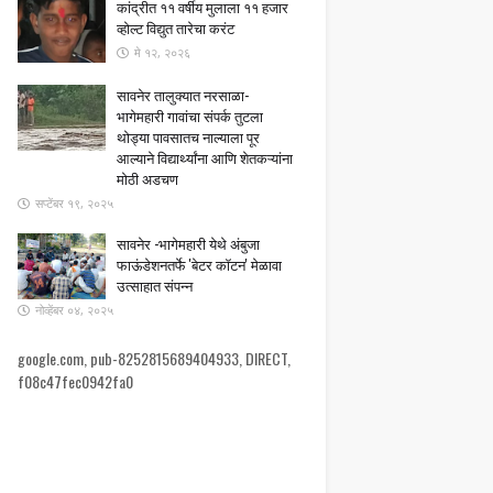
कांद्रीत ११ वर्षीय मुलाला ११ हजार
व्होल्ट विद्युत तारेचा करंट
मे १२, २०२६
सावनेर तालुक्यात नरसाळा-
भागेमहारी गावांचा संपर्क तुटला ​
थोड्या पावसातच नाल्याला पूर
आल्याने विद्यार्थ्यांना आणि शेतकऱ्यांना
मोठी अडचण
सप्टेंबर १९, २०२५
सावनेर -भागेमहारी येथे अंबुजा
फाऊंडेशनतर्फे 'बेटर कॉटन' मेळावा
उत्साहात संपन्न
नोव्हेंबर ०४, २०२५
google.com, pub-8252815689404933, DIRECT,
f08c47fec0942fa0