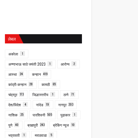
लेबल
अकोला
1
अण्णाभाऊ साठे जयंती 2023
1
आरोग्य
2
आस्था
24
कन्हान
419
कांद्री-कन्हान
28
कामठी
65
चंद्रपूर
173
जिल्हास्तरीय
1
ठाणे
71
देश/विदेश
4
नांदेड
19
नागपूर
203
नाशिक
25
पारशिवनी
505
पुढाकार
1
पुणे
40
ब्रह्मपुरी
243
ब्रेकिंग न्यूज
10
भद्रावती
1
मराठवाडा
5