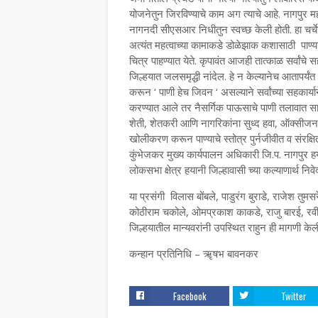
योजनेतुन जिरविण्याचे काम अग त्याचे आहे. नागपुर म
नागनदी सीएसआर निधीतुन स्वच्छ केली होती. हा चर्चेच
अत्यंत महत्वाच्या कामाकडे डोळेझाक कशासाठी पाण्याच
चित्र पाहण्यात येते. कृपावंत आजही तात्काळ सर्वां
जिल्हयात जलसमृद्धी नांदेल. हे न केल्यानेच आतापर्
करून ‘ पाणी हेच जिवन ‘ असल्याने सर्वांच्या सहका
करण्यात आले तर नैसर्गिक पाऊसाचे पाणी तलावात साठ
शेती, शेतकरी आणि नागरिकांना सुध्द हवा, ऑक्सीजन व
खोलीकरण करून पाण्याचे स्तोत्र पुर्नजीवीत व संरक्
कुंभेजकर मुख्य कार्यपालन अधिकारी जि.प. नागपुर 
लोकसभा क्षेत्र हयानी जिल्हावासी च्या कल्याणार्थ नि
या प्रसंगी विलास बोंबले, पाडुरंग बुराडे, राजेश तु
कोठीराम चकोले, ओमप्रकाश काकडे, राजु बारई, रवी 
जिल्हयातील मान्यवरांनी उपस्थित राहुन ही मागणी केल
कन्हान प्रतिनिधि – ॠषभ बावनकर
Facebook
Twitter