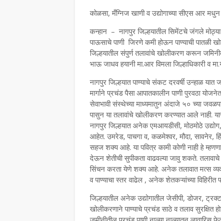
कोळसा, मँग्निज खाणी व उद्योगाच्या सीएस आर मध
कन्हान – नागपुर जिल्हयातील सिमेंटचे जंगले मोठ्या
पाऊसाचे पाणी जिरणे कमी होऊन पाण्याची पातळी खोलवर 
जिल्हयातील संपुर्ण तलावांचे खोलीकरण करून जमिनीत 
भाऊ जाधव हयानी मा.आर विमला जिल्हाधिकारी व मा.य
नागपुर जिल्हयात पाण्याचे संकट दरवर्षी उन्हाळ यात जाह
मार्गाने प्रचंड पैसा आपातकालीन पाणी पुरवठा योज
सेवाभावी संस्थेच्या माध्यमातुन अंदाजे ५० च्या ज
पासुन या तलावांचे खोलीकरण करण्यात आले नाही. य
नागपुर जिल्हयात अनेक एमआयडीसी, मोठमोठे उद्यो
आहेत. उमरेड, पाचगा व, कळमेश्वर, मौदा, सावनेर, हिं
सहज शक्य आहे. या पवित्र कामी कोणी नाही हे म्हणण
देऊन शेतीची सुपीकता वाढवल्या जावु शकते. तलावाचे
सिंचन करता येणे शक्य आहे. अनेक तलावात मत्स व्
व पाण्याचा स्तर वाढेल , अनेक शेतकऱ्यांच्या विहिरी
जिल्हयातील अनेक उद्योगातील जेसीपी, डोजर, ट्रक्
खोलीकरणाने पाण्याचे प्रचंड साठे व तलाव सुरक्षित 
जमीनीतील प्रचंड पाणी नाल्या नाल्यातुन लावारिस फे