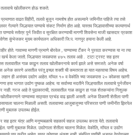
ुन तलावाचे खोलीकरण होऊ शकते.
 प्रमाणात वाढत विहीरी, तलावे बुजुन नामशेष होत असल्याने जमिनीत पाहिजे त्या तसे
गेल्याने जिल्हयात पाण्याचे संकट निर्माण होत आहे. यास्तव जिल्हावासीच्या कल्याणार्थ
पाण्याचे स्तोत्र पुर्न जिवीत व सुरक्षित करण्याची मागणी शिवसेना माजी खासदार प्रकाश
ोगेश कुंभेजकर मुख्य कार्यपालन अधिकारी जि.प. नागपुर हयाना केली आहे.
ीर होते. गावाच्या मागणी प्रमाणे बोरवेल , पाण्याच्या टँकर ने पुरवठा करण्यास या ना त्या
नेत खर्च केला जातो. जिल्हयात जवळपास ४७५ तलाव आहे . टाटा ट्रस्ट सह इतर
वळपास तलावातील गाळ काढुन तलाव खोलीकरनाचे कार्य झाले असे समजते. अनेक वर्षा
ास अनेक कारणे असतील परंतु इच्छा शक्ती ची कमतरता हा यात महत्वाचा विषय आहेच.
ग, लहान ही असंख्य उद्योग आहेत. मॉयल १० व वेकोलि च्या जवळपास २० कोळसा खाणी
गणा हया भागात उद्योग पुष्कळ आहेच. या सर्वाच्या मदतीने जिल्हयातील तलावाचे पुर्नजीवन
ार नाही. गरज आहे ते पुढाकाराची, तलावातील गाळ काढुन हा गाळ शेतकऱ्यांना निशुल्क
 खोलीकरणाने पाण्याच्या साठ्यात प्रचंड वाढ झाली असती. अनेक ठिकाणी शेतीला पाणी
यवसायाला चालना मिळाली असती. तलावाच्या आजुबाजुच्या परिसरात पाणी जमीनीत झिरपेल
त पाणी मुबलक उपलब्ध होईल.
टर सह इतर यंत्र आणि मनुष्यबळाचे सहकार्य सहज उपलब्ध करता येते. तलावाचे
होईल. पाणी मुबलक मिळेल. उद्योगाला शेतीला चालना मिळेल. वेकोलि, मॉयल व उद्योग
कण्याचे पाप करीत आहेत. यावर कोणाचा अंकुश नाही. संबंधित पाणीही अडवुन वेगवेगळ्या