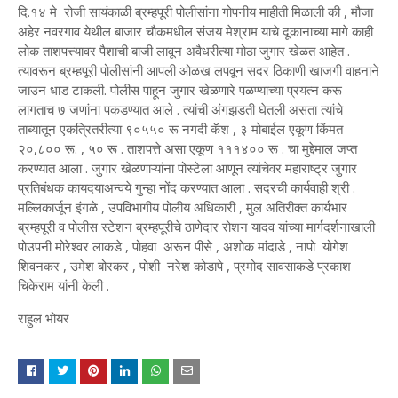
दि.१४ मे रोजी सायंकाळी ब्रम्हपूरी पोलीसांना गोपनीय माहीती मिळाली की , मौजा
अहेर नवरगाव येथील बाजार चौकमधील संजय मेश्राम याचे दूकानाच्या मागे काही
लोक ताशपत्त्यावर पैशाची बाजी लावून अवैधरीत्या मोठा जुगार खेळत आहेत .
त्यावरून ब्रम्हपूरी पोलीसांनी आपली ओळख लपवून सदर ठिकाणी खाजगी वाहनाने
जाउन धाड टाकली. पोलीस पाहून जुगार खेळणारे पळण्याच्या प्रयत्न करू
लागताच ७ जणांना पकडण्यात आले . त्यांची अंगझडती घेतली असता त्यांचे
ताब्यातून एकत्रितरीत्या ९०५५० रू नगदी कॅश , ३ मोबाईल एकूण किंमत
२०,८०० रू. , ५० रू . ताशपत्ते असा एकूण १११४०० रू . चा मुद्देमाल जप्त
करण्यात आला . जुगार खेळणाऱ्यांना पोस्टेला आणून त्यांचेवर महाराष्ट्र जुगार
प्रतिबंधक कायदयाअन्वये गुन्हा नोंद करण्यात आला . सदरची कार्यवाही श्री .
मल्लिकार्जून इंगळे , उपविभागीय पोलीय अधिकारी , मुल अतिरीक्त कार्यभार
ब्रम्हपूरी व पोलीस स्टेशन ब्रम्हपूरीचे ठाणेदार रोशन यादव यांच्या मार्गदर्शनाखाली
पोउपनी मोरेश्वर लाकडे , पोहवा अरून पीसे , अशोक मांदाडे , नापो योगेश
शिवनकर , उमेश बोरकर , पोशी नरेश कोडापे , प्रमोद सावसाकडे प्रकाश
चिकेराम यांनी केली .
राहुल भोयर