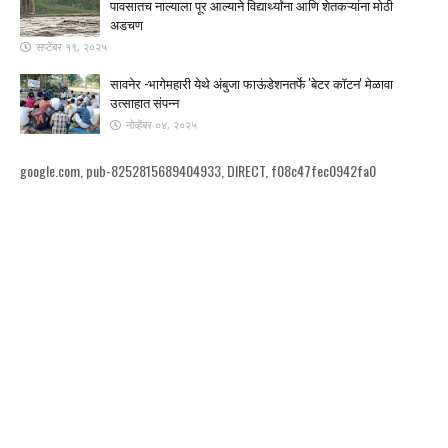
पावसातच नाल्याला पूर आल्याने विद्यार्थ्यांना आणि शेतकऱ्यांना मोठी
अडचण
सप्टेंबर १९, २०२५
सावनेर -भागेमहारी येथे अंबुजा फाऊंडेशनतर्फे 'बेटर कॉटन' मेळावा
उत्साहात संपन्न
नोव्हेंबर ०४, २०२५
google.com, pub-8252815689404933, DIRECT, f08c47fec0942fa0