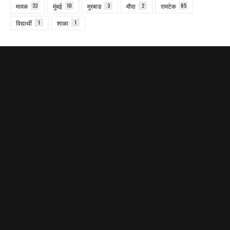
मावळ
33
मुंबई
10
मुरबाड
3
मौदा
2
रामटेक
85
विद्यार्थी
1
शाळा
1