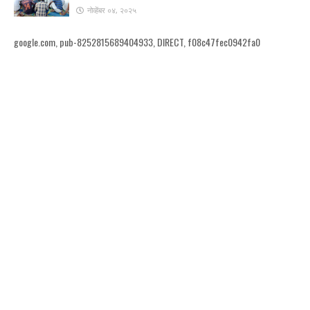
नोव्हेंबर ०४, २०२५
google.com, pub-8252815689404933, DIRECT, f08c47fec0942fa0