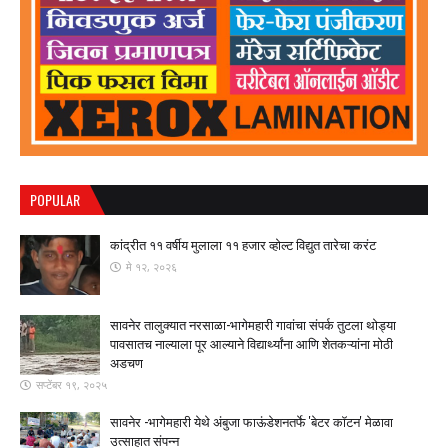
POPULAR
कांद्रीत ११ वर्षीय मुलाला ११ हजार व्होल्ट विद्युत तारेचा करंट
मे १२, २०२६
सावनेर तालुक्यात नरसाळा-भागेमहारी गावांचा संपर्क तुटला ​थोड्या
पावसातच नाल्याला पूर आल्याने विद्यार्थ्यांना आणि शेतकऱ्यांना मोठी
अडचण
सप्टेंबर १९, २०२५
सावनेर -भागेमहारी येथे अंबुजा फाऊंडेशनतर्फे 'बेटर कॉटन' मेळावा
उत्साहात संपन्न