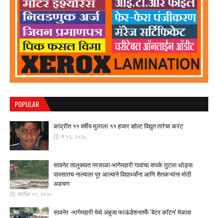
POPULAR
कांद्रीत ११ वर्षीय मुलाला ११ हजार व्होल्ट विद्युत तारेचा करंट
मे १२, २०२६
सावनेर तालुक्यात नरसाळा-भागेमहारी गावांचा संपर्क तुटला ​थोड्या
पावसातच नाल्याला पूर आल्याने विद्यार्थ्यांना आणि शेतकऱ्यांना मोठी
अडचण
सप्टेंबर १९, २०२५
सावनेर -भागेमहारी येथे अंबुजा फाऊंडेशनतर्फे 'बेटर कॉटन' मेळावा