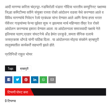
आदी मागण्या करिता चंद्रपूर-गडचिरोली भंडारा गोंदिया भारतीय कम्युनिस्ट पक्षाच्या
जिल्हा कमिटीच्या वतीने संयुक्त रास्ता रोको आंदोलन वडसा येथे करण्यात आले व
विविध मागण्यांचे निवेदन रेल्वे प्रबंधक यांना देण्यात आले आणि येत्या हप्ता भरात
पॅसेंजर गाड्यांच्या फेऱ्या पूर्ववत सुरू न झाल्यास मार्च महिन्यात तीव्र रेल रोको
आंदोलन करण्याचा इशारा देण्यात आला .या आंदोलनाला समाजवादी पक्षाचे नेते
इलियास पठाण,प्रहार संघटनेचे अँड हेमंत उरकुडे ,समता सैनिक दलाचे
जयप्रकाश धोंगडे यांनी पाठिंबा दिला . या आंदोलनात मोठ्या संख्येने ब्रम्हपुरी
तालुक्यातील कार्यकर्ते सहभागी झाले होते.
प्रतिनिधी राहुल भोयर
Tags
ब्रह्मपुरी
टिप्पणी पोस्ट करा
0 टिप्पण्या