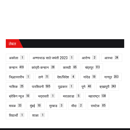
लेबल
अकोला
1
अण्णाभाऊ साठे जयंती 2023
1
आरोग्य
2
आस्था
24
कन्हान
419
कांद्री-कन्हान
28
कामठी
65
चंद्रपूर
173
जिल्हास्तरीय
1
ठाणे
71
देश/विदेश
4
नांदेड
19
नागपूर
203
नाशिक
25
पारशिवनी
505
पुढाकार
1
पुणे
40
ब्रह्मपुरी
243
ब्रेकिंग न्यूज
10
भद्रावती
1
मराठवाडा
5
महाराष्ट्र
138
मावळ
33
मुंबई
10
मुरबाड
3
मौदा
2
रामटेक
85
विद्यार्थी
1
शाळा
1