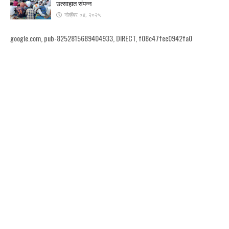
उत्साहात संपन्न
नोव्हेंबर ०४, २०२५
google.com, pub-8252815689404933, DIRECT, f08c47fec0942fa0