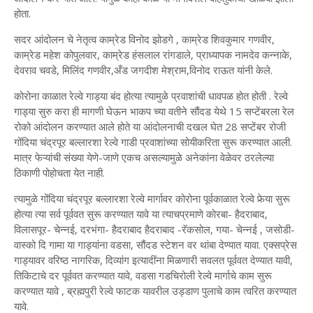
होता.
सदर आंदोलन चे नेतृत्व काम्रेड विनोद झोडगे , काम्रेड शिवकुमार गणवीर,
काम्रेड महेश कोपुलवार, काम्रेड हंसलाल रांगडाले, प्राध्यापक नामदेव कन्नाके,
देवराव चवडे, मिलिंद गणवीर,अँड जगदीश मेश्राम,विनोद राऊत यांनी केले.
कोरोना काळात रेल्वे गाड्या बंद होत्या त्यामुळे प्रवाशांची धावपळ होत होती . रेल्वे
गाड्या सुरु करा ही मागणी घेऊन भाकप च्या वतीने सौंदड येथे 15 सप्टेंबरला रेल
रोको आंदोलन करण्यात आले होते या आंदोलनाची दखल घेत 28 सप्टेंबर रोजी
गोंदिया चंद्रपूर बल्लारशा रेल्वे गाडी प्रवाशांच्या सोयीकरिता सुरू करण्यात आली.
मात्र फेऱ्यांची संख्या येणे-जाणे एकच असल्यामुळे अनेकांना वेळेवर ठरलेल्या
ठिकाणी पोहोचता येत नाही.
त्यामुळे गोंदिया चंद्रपूर बल्लारशा रेल्वे मार्गावर कोरोना पूर्वकाळात रेल्वे फेर्‍या सुरू
होत्या त्या सर्व पूर्ववत सुरू करण्यात यावे या त्याचप्रमाणे कोरबा- हैदराबाद,
विलासपूर- चेन्नई, दरभंगा- हैदराबाद हैदराबाद -रॅकसोल, गया- चेन्नई , जसोडी-
वास्को दि गामा या गाड्यांना वडसा, सौंदड स्टेशन वर थांबा देण्यात यावा. एक्सप्रेस
गाड्यावर वरिष्ठ नागरिक, दिव्यांग इत्यादींना मिळणारी सवलत पूर्ववत देण्यात यावी,
तिकिटाचे दर पूर्ववत करण्यात यावे, वडसा गडचिरोली रेल्वे मार्गाचे काम सुरू
करण्यात यावे , ब्रह्मपुरी रेल्वे फाटक यावरील उड्डाण पुलाचे काम त्वरित करण्यात
यावे.