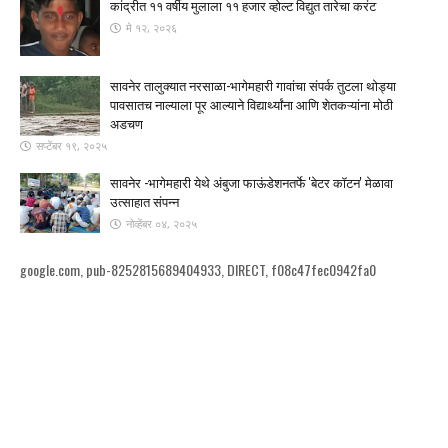
कांद्रीत ११ वर्षीय मुलाला ११ हजार व्होल्ट विद्युत तारेचा करंट
मे १२, २०२६
सावनेर तालुक्यात नरसाळा-भागेमहारी गावांचा संपर्क तुटला ​थोड्या
पावसातच नाल्याला पूर आल्याने विद्यार्थ्यांना आणि शेतकऱ्यांना मोठी
अडचण
सप्टेंबर १९, २०२५
सावनेर -भागेमहारी येथे अंबुजा फाऊंडेशनतर्फे 'बेटर कॉटन' मेळावा
उत्साहात संपन्न
नोव्हेंबर ०४, २०२५
google.com, pub-8252815689404933, DIRECT, f08c47fec0942fa0