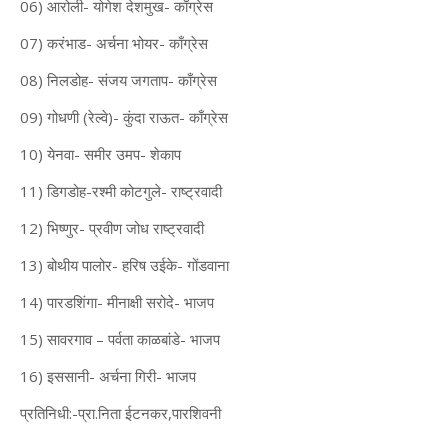
06) आरोली- योगेश देशमुख- काँग्रेस
07) करंभाड- अर्चना भोयर- काँग्रेस
08) निलडोह- संजय जगताप- काँग्रेस
09) गोधणी (रेल्वे)- कुंदा राऊत- काँग्रेस
10) येनवा- समीर उमप- शेकाप
11) डिगडोह-रश्मी कोटगुले- राष्ट्रवादी
12) भिष्णुर- प्रवीण जोध राष्ट्रवादी
13) बोथीय पालोर- हरिष उईके- गोंडवाना
14) पारडशिंगा- मीनाक्षी सरोदे- भाजप
15) सावरगाव – पर्वता काळबांडे- भाजप
16) इससानी- अर्चना गिरी- भाजप
प्रतिनिधी:-प्रा.निता ईटनकर,पारशिवनी