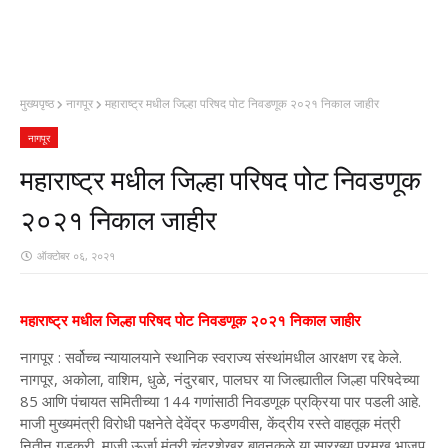
मुख्यपृष्ठ
नागपूर
महाराष्ट्र मधील जिल्हा परिषद पोट निवडणूक २०२१ निकाल जाहीर
नागपूर
महाराष्ट्र मधील जिल्हा परिषद पोट निवडणूक
२०२१ निकाल जाहीर
ऑक्टोबर ०६, २०२१
महाराष्ट्र मधील जिल्हा परिषद पोट निवडणूक २०२१ निकाल जाहीर
नागपूर : सर्वोच्च न्यायालयाने स्थानिक स्वराज्य संस्थांमधील आरक्षण रद्द केले.
नागपूर, अकोला, वाशिम, धुळे, नंदुरबार, पालघर या जिल्ह्यातील जिल्हा परिषदेच्या
85 आणि पंचायत समितीच्या 144 गणांसाठी निवडणूक प्रक्रिया पार पडली आहे.
माजी मुख्यमंत्री विरोधी पक्षनेते देवेंद्र फडणवीस, केंद्रीय रस्ते वाहतूक मंत्री
नितीन गडकरी, माजी ऊर्जा मंत्री चंद्रशेखर बावनकुळे या सारख्या प्रमुख भाजप