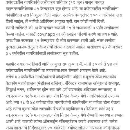
वयोगटातील नागरिकांचे लसीकरण शनिवार (१९ जून) पासून नागपूर
महानगरपालिकेच्या ८१ केन्द्रावर सुरु होणार आहे. या वयोगटातील नागरिकांना
कोव्हीशिल्ड लस नि:शुल्क दिली जाईल. प्रत्येक केन्द्रांवर १०० नागरिकांना लस
दिली जाईल, ही माहिती अतिरिक्त आयुक्त श्री. राम जोशी यांनी दिली.
त्यांनी सांगितले की, या केन्द्रांवर सकाळी ११ ते संध्याकाळी ५ पर्यंत लसीकरण
केल्या जाईल. यासाठी covinapp वर ऑनलाईन नोंदणी करणे आवश्यक आहे.
प्राथमिक स्वरुपात ८१ केन्द्रांवर ही सोय करण्यात आली आहे. नंतर लसीचा
पुरवठा उपलब्धतेनुसार केन्द्रांची संख्या वाढवली जाईल. यासोबतच २३ केन्द्रांवर
४५ वर्षावरील नागरिकांसाठी लसीकरण सुरु राहील.
महापौर दयाशंकर तिवारी आणि आयुक्त राधाकृष्णन बी. यांनी ३० वर्ष ते ४४ वर्ष
वयोगटातील नागरिकांनी या व्यवस्थेचा लाभ घेण्याचे आवाहन केले आहे.
तसेच ४५ वर्षावरील नागरिकांसाठी कोव्हॅक्सीन पहिला व दूसरा डोज शासकीय
वैद्यकीय महाविद्यालय (मेडीकल कॉलेज), बॅरिस्टर राजाभाऊ खोब्रागडे सभागृह,
सिद्धार्थ नगर, आशिनगर झोन च्या मागे (डॉ बाबासाहेब आंबेडकर रूग्णालय) व
स्व.प्रभाकर दटके म.न.पा.महाल रोग निदान केन्द्र येथे नागरिकांसाठी उपलब्ध
आहे. ज्या १८ ते ४४ वयोगटातील नागरिकांनी कोव्हॅक्सीन चा पहिला डोस घेतला
आहे त्यांना दुसरा डोज शासकीय वैद्यकीय महाविद्यालय (मेडीकल कॉलेज) व
स्व.प्रभाकर दटके म.न.पा.महाल रोग निदान केन्द्र येथे देण्याची व्यवस्था करण्यात
आली आहे. यासाठी त्यांना ऑनलाईन रजिस्ट्रेशन करणे आवश्यक आहे. तसेच
राज्य शासनाचे निर्देशानुसार ४५ वर्षावरील वयोगटातील नागरिकांना कोव्हीशिल्ड