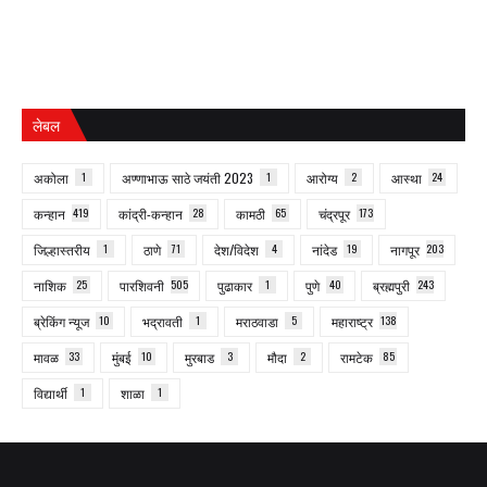
लेबल
अकोला
1
अण्णाभाऊ साठे जयंती 2023
1
आरोग्य
2
आस्था
24
कन्हान
419
कांद्री-कन्हान
28
कामठी
65
चंद्रपूर
173
जिल्हास्तरीय
1
ठाणे
71
देश/विदेश
4
नांदेड
19
नागपूर
203
नाशिक
25
पारशिवनी
505
पुढाकार
1
पुणे
40
ब्रह्मपुरी
243
ब्रेकिंग न्यूज
10
भद्रावती
1
मराठवाडा
5
महाराष्ट्र
138
मावळ
33
मुंबई
10
मुरबाड
3
मौदा
2
रामटेक
85
विद्यार्थी
1
शाळा
1