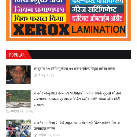
POPULAR
कांद्रीत ११ वर्षीय मुलाला ११ हजार व्होल्ट विद्युत तारेचा करंट
मे १२, २०२६
सावनेर तालुक्यात नरसाळा-भागेमहारी गावांचा संपर्क तुटला ​थोड्या
पावसातच नाल्याला पूर आल्याने विद्यार्थ्यांना आणि शेतकऱ्यांना मोठी
अडचण
सप्टेंबर १९, २०२५
सावनेर -भागेमहारी येथे अंबुजा फाऊंडेशनतर्फे 'बेटर कॉटन' मेळावा
उत्साहात संपन्न
नोव्हेंबर ०४, २०२५