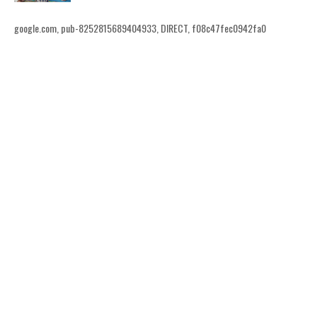
google.com, pub-8252815689404933, DIRECT, f08c47fec0942fa0