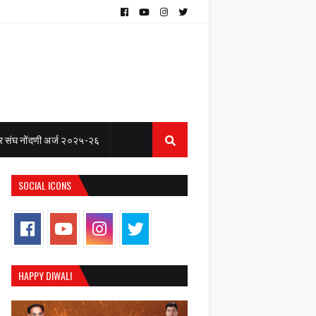
 संघ नोंदणी अर्ज २०२५-२६
SOCIAL ICONS
HAPPY DIWALI