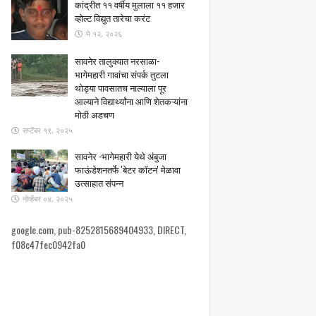
कांद्रीत ११ वर्षीय मुलाला ११ हजार
व्होल्ट विद्युत तारेचा करंट
मे १२, २०२६
सावनेर तालुक्यात नरसाळा-
भागेमहारी गावांचा संपर्क तुटला ​
थोड्या पावसातच नाल्याला पूर
आल्याने विद्यार्थ्यांना आणि शेतकऱ्यांना
मोठी अडचण
सप्टेंबर १९, २०२५
सावनेर -भागेमहारी येथे अंबुजा
फाऊंडेशनतर्फे 'बेटर कॉटन' मेळावा
उत्साहात संपन्न
नोव्हेंबर ०४, २०२५
google.com, pub-8252815689404933, DIRECT,
f08c47fec0942fa0