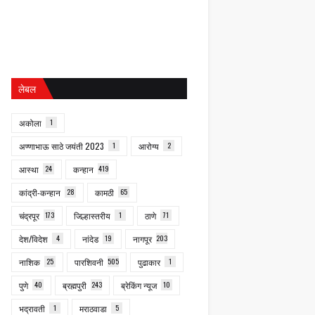
लेबल
अकोला
1
अण्णाभाऊ साठे जयंती 2023
1
आरोग्य
2
आस्था
24
कन्हान
419
कांद्री-कन्हान
28
कामठी
65
चंद्रपूर
173
जिल्हास्तरीय
1
ठाणे
71
देश/विदेश
4
नांदेड
19
नागपूर
203
नाशिक
25
पारशिवनी
505
पुढाकार
1
पुणे
40
ब्रह्मपुरी
243
ब्रेकिंग न्यूज
10
भद्रावती
1
मराठवाडा
5