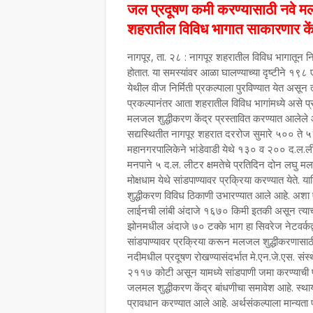
जल प्रदूषण कमी करण्यासाठी नवे मलज
शहरातील विविध भागात साकारणार कें
नागपूर, ता. २८ : नागपूर शहरातील विविध भागातून निर्म
होतात. या समस्यांवर आळा घालण्याच्या दृष्टीने १९८
येथील वीज निर्मिती प्रकल्पाला पुरविण्यात येत असून 
प्रकल्पानंतर आता शहरातील विविध भागांमध्ये असे प्
मलजल शुद्धीकरण केंद्र प्रस्तावित करण्यात आलेले 
सद्यस्थितीत नागपूर शहरात दररोज सुमारे ५०० ते ५२५ 
महानगरपालिकेने भांडेवाडी येथे १३० व २०० द.ल.लीटर
मनपाने ५ द.ल. लीटर क्षमतेचे प्रतिदिन दोन लघु मलन
मोक्षधाम येथे सांडपाण्यावर प्रक्रिया करण्यात येते
शुद्धीकरण विविध ठिकाणी उभारण्यात आले आहे. अशा 
लाईनची लांबी अंदाजे १६७० किमी इतकी असून त्याचा 
झोनमधील अंदाजे ७० टक्के भाग हा सिवरेज नेटवर्कद्वा
सांडपाण्यावर प्रक्रिया करून मलजल शुद्धीकरणासाठ
नदीमधील प्रदूषण रोखण्यासंदर्भात मे.एन.जे.एस. संस
२११७ कोटी असून यामध्ये सांडपाणी जमा करण्याची प्
जलमल शुद्धीकरण केंद्र बांधणीचा समावेश आहे. स्थाय
प्रावधान करण्यात आले आहे. अर्थसंकल्पाला मान्यता प