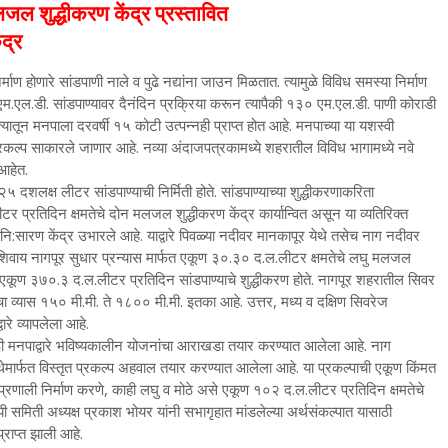
ल शुद्धीकरण केंद्र प्रस्तावित
द्र
ाण होणारे सांडपाणी नाले व पुढे नद्यांना जाउन मिळतात. त्यामुळे विविध समस्या निर्माण
 एम.एल.डी. सांडपाण्यावर दैनंदिन प्रक्रिया करून त्यापैकी १३० एम.एल.डी. पाणी कोराडी
त्यातून मनपाला दरवर्षी १५ कोटी उत्पन्नही प्राप्त होत आहे. मनपाच्या या यशस्वी
रकल्प साकारले जाणार आहे. नव्या अंदाजपत्रकामध्ये शहरातील विविध भागामध्ये नवे
आहेत.
दशलक्ष लीटर सांडपाण्याची निर्मिती होते. सांडपाण्याच्या शुद्धीकरणाकरिता
 प्रतिदिन क्षमतेचे दोन मलजल शुद्धीकरण केंद्र कार्यान्वित असून या व्यतिरिक्त
ि:सारण केंद्र उभारले आहे. याद्वारे पिवळ्या नदीवर मानकापूर येथे तसेच नाग नदीवर
. याशिवाय नागपूर सुधार प्रन्यास मार्फत एकूण ३०.३० द.ल.लीटर क्षमतेचे लघु मलजल
एकूण ३७०.३ द.ल.लीटर प्रतिदिन सांडपाण्याचे शुद्धीकरण होते. नागपूर शहरातील सिवर
व्यास १५० मी.मी. ते १८०० मी.मी. इतका आहे. उत्तर, मध्य व दक्षिण सिवरेज
रे व्यापलेला आहे.
ी मनपाद्वारे भविष्यकालीन योजनांचा आराखडा तयार करण्यात आलेला आहे. नाग
्थेमार्फत विस्तृत प्रकल्प अहवाल तयार करण्यात आलेला आहे. या प्रकल्पाची एकूण किंमत
रणाली निर्माण करणे, काही लघु व मोठे असे एकूण १०२ द.ल.लीटर प्रतिदिन क्षमतेचे
ी समिती अध्यक्ष प्रकाश भोयर यांनी सभागृहात मांडलेल्या अर्थसंकल्पात यासाठी
्राप्त झाली आहे.