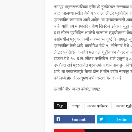
नागपूर महानगरपालिका हद्दीमध्ये हुडकेश्वर नरसाळा य
आळा घालण्याकरीता येथे २० द.ल. लीटर प्रतिदिन क्ष
प्रस्तावित करण्यात आले आहेत. या प्रकल्पासाठी आवश्
आहे. याशिवाय मनपाद्वारे दक्षिण सिवरेज झोनचा सुद्
द.ल.लीटर प्रतिदिन क्षमतेचे जलमल शुद्घीकरण केंद्र
नद्यांमधील प्रदूषण कमी करण्याच्या दृष्टीने नागपूर
प्रस्तावित केले आहे. काचीमेअ येथे १, सोनेगाव ये
लीटर प्रतिदिन क्षमतेचे मलजल शुद्धीकरण केंद्र का
वांजरा येथे १० द.ल. लीटर प्रतिदिन असे एकूण ३०.
उपरोक्त सर्व प्रस्तावित प्रकल्पांना शासनाकडून निध
आहे. या प्रकल्पामुळे येत्या दोन ते तीन वर्षात नागपूर
नदीमध्ये होणारे प्रदूषण कमी करता येणार आहे.
प्रतिनिधी:- जयंत डोंगरे,नागपूर
Tags
नागपूर
मलजल प्रक्रिया
मलजल शुद्धी
Facebook
Twitter