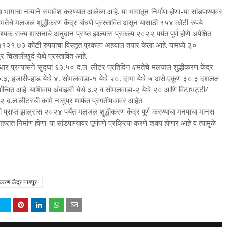
ा भागाचा नव्याने समावेश करण्यात आलेला आहे. या भागातून निर्माण होणा-या सांडपाण्यावर
मतेचे मलजल शुद्धीकरण केंद्र बांधणे प्रस्तावित असून यासाठी १५४ कोटी रुपये
यक राज्य शासनाचे अनुदान प्राप्त झाल्यास प्रकल्प २०२२ पर्यंत पूर्ण होणे अपेक्षित
धा ११२१.७३ कोटी रुपयांचा विस्तृत प्रकल्प अहवाल तयार केला आहे. यामध्ये ३०
 चिखलीखुर्द येथे प्रस्तावित आहे.
 सुधार प्रन्यासने सुद्घा ६३.५० द.ल. लीटर प्रतिदिन क्षमतेचे मलजल शुद्धीकरण केंद्र
थे ०.३, हजारीपहाड येथे ४, सोमलवाडा-१ येथे २०, दाभा येथे ५ असे एकूण ३०.३ दशलक्ष
र्यान्वित आहे. याशिवाय अंबाझरी येथे ३.२ व सोमलवाडा-२ येथे २० आणि विटाभट्टी/
२ द.ल.लीटरची कामे नासुप्र मार्फत प्रगतीपथावर आहेत.
ी प्राप्त झाल्रास २०२४ पर्यंत मलजल शुद्धीकरण केंद्र पूर्ण करण्याचा मनपाचा मानस
 शहरात निर्माण होणा-या सांडपाण्यावर पूर्णपणे प्रक्रिया करणे शक्य होणार आहे व त्यामुळे
करण केंद्र नागपूर