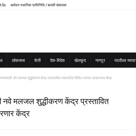
t Us
आवेदन स्थानिक प्रतिनिधि / बातमी संकलक
भा
लोकसभा
शेती
देश-विदेश
खेलकुद
नागपूर
पदवीधर मतदार
ण्यासाठी नवे मलजल शुद्धीकरण केंद्र प्रस्तावित शहरातील विविध भागात साकारणार केंद्र
नवे मलजल शुद्धीकरण केंद्र प्रस्तावित
णार केंद्र