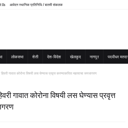
t Us
आवेदन स्थानिक प्रतिनिधि / बातमी संकलक
भा
लोकसभा
शेती
देश-विदेश
खेलकुद
नागपूर
पदवीधर मतदार
 हिवरी गावात कोरोना विषयी लस घेण्यास प्रवृत्त करण्याकरिता महत्वाचा जनजागरण
वरी गावात कोरोना विषयी लस घेण्यास प्रवृत्त
जागरण