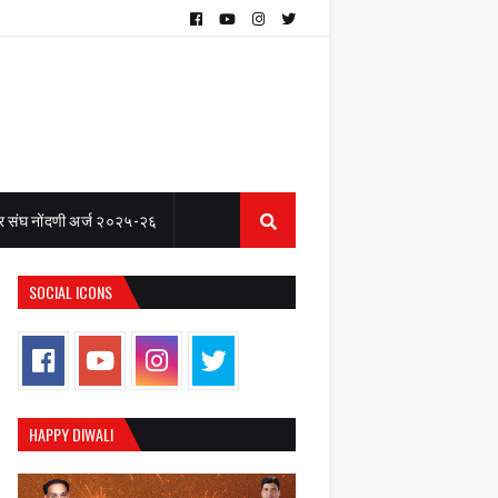
 संघ नोंदणी अर्ज २०२५-२६
SOCIAL ICONS
HAPPY DIWALI