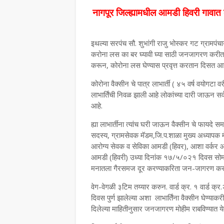
नागपूर जिल्ह्यामधील आमडी हिवरी गावात
इथल्या सरपंच सौ. शुभांगी राजु भोस्कर गट ग्रामपं
करोना लस का बर घ्यावी घ्या साठी जनजागरण करीत केल
करून, कोरोना लस घेण्यास प्रवृत्त करतान दिसत आह
कोरोना वैक्सीन चे पात्र लाभार्ती ( ४५ वर्ष वयोगटा वर
लाभार्तिंची निवळ झाली आहे लोकांच्या दारी जाऊन 
आहे.
ह्या लाभार्तीना त्यांच घरी जाऊन वैक्सीन चे फायदे स
सदस्य, ग्रामसेवक मॅडम,जि.प.शाळा मुख्य अध्याप
आरोग्य सेवक व सेविका आमडी (हिवर), आशा वर्कर आ
आमडी (हिवरी) उध्या दिनांक १७/५/०२१ दिवस सोमवार
मनातला गैरसमज दूर करण्याकरिता जन-जागरण करण्
वेग-वेगळी ३टिम तय्यार करुन. वार्ड क्र. १ वार्ड क
दिवस पुर्ण झालेल्या अशा लाभार्तिंना वैक्सीन घेण्याक
दिलेल्या माहितीनुसार जनजागरण मोहीम राबविण्यात य