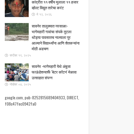
कांद्रीत ११ वर्षीय मुलाला ११ हजार
व्होल्ट विद्युत तारेचा करंट
मे १२, २०२६
सावनेर तालुक्यात नरसाळा-
भागेमहारी गावांचा संपर्क तुटला ​
थोड्या पावसातच नाल्याला पूर
आल्याने विद्यार्थ्यांना आणि शेतकऱ्यांना
मोठी अडचण
सप्टेंबर १९, २०२५
सावनेर -भागेमहारी येथे अंबुजा
फाऊंडेशनतर्फे 'बेटर कॉटन' मेळावा
उत्साहात संपन्न
नोव्हेंबर ०४, २०२५
google.com, pub-8252815689404933, DIRECT,
f08c47fec0942fa0