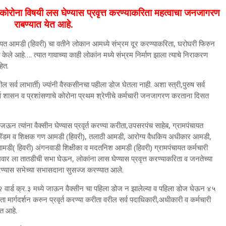
 कोरोना विषयी लस घेण्यास प्रवृत्त करण्याकरिता महत्वाचा जनजागरण
राबण्यात येत आहे.
चायत आमडी (हिवरी) चा वतीने लोकान आमध्ये संभ्रम दूर करण्याकरिता, घरोघरी फिरुन
े आहे…. त्यात गावाच्या काही लोकांन मध्ये संभ्रम निर्माण झाला त्याचे निराकरण
ेत.
ील सर्व लाभार्ती) ज्यांनी वैस्कसीनचा पहीला डोज घेतला नाही. अशा स्त्री,पुरुष सर्व
सर्व शासन व प्रशांसणाचे कोरोना प्रथम श्रेणीचे कर्मचारी जनजागरण करताना दिसत
मजऊन त्यांना वैक्सीन घेण्यास प्रवृर्त करण्या करीता,उपसरपंच साहेब, ग्रामपंचायत
क मॅडम व शिक्षक गण आमडी (हिवरी), तलाठी आमडी, आरोग्य वैधकिय अधीकार आमडी,
मडी( हिवरी) अंगनवाडी शिक्षीका व मदतनिश आमडी (हिवरी) ग्रामपंचायत कर्मचारी
 ला तातडीची सभा घेऊन, लोकांना लास घेण्यास प्रवृत्त करण्याकरिता व जनतेच्या
यास सभेच्या सभासदाना सुसज्ज करण्यात आले.
्र.२ वार्ड क्र.३ मध्ये जाऊन वैक्सीन चा पहिला डोज न झालेल्या व पहिला डोज घेऊन ४५
रीता मार्गदर्शन करुन प्रवृर्त करण्या करीता वरील सर्व पदाधिकारी,अधीकारी व कर्मचारी
ेत आहे.