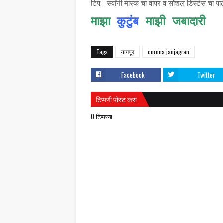
टिप:- सर्वांनी मास्क चा वापर व सोशल डिस्टंस चा प
माझा 
कुटुंब
 माझी जबादारी
     
Tags
नागपूर
corona janjagran
Facebook
Twitter
टिप्पणी पोस्ट करा
0 टिप्पण्या