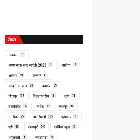
लेबल
अकोला
1
अण्णाभाऊ साठे जयंती 2023
1
आरोग्य
2
आस्था
24
कन्हान
419
कांद्री-कन्हान
28
कामठी
65
चंद्रपूर
173
जिल्हास्तरीय
1
ठाणे
71
देश/विदेश
4
नांदेड
19
नागपूर
203
नाशिक
25
पारशिवनी
505
पुढाकार
1
पुणे
40
ब्रह्मपुरी
243
ब्रेकिंग न्यूज
10
भद्रावती
1
मराठवाडा
5