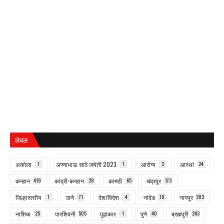
लेबल
अकोला
1
अण्णाभाऊ साठे जयंती 2023
1
आरोग्य
2
आस्था
24
कन्हान
419
कांद्री-कन्हान
28
कामठी
65
चंद्रपूर
173
जिल्हास्तरीय
1
ठाणे
71
देश/विदेश
4
नांदेड
19
नागपूर
203
नाशिक
25
पारशिवनी
505
पुढाकार
1
पुणे
40
ब्रह्मपुरी
243