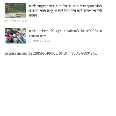
सावनेर तालुक्यात नरसाळा-भागेमहारी गावांचा संपर्क तुटला ​थोड्या
पावसातच नाल्याला पूर आल्याने विद्यार्थ्यांना आणि शेतकऱ्यांना मोठी
अडचण
सप्टेंबर १९, २०२५
सावनेर -भागेमहारी येथे अंबुजा फाऊंडेशनतर्फे 'बेटर कॉटन' मेळावा
उत्साहात संपन्न
नोव्हेंबर ०४, २०२५
google.com, pub-8252815689404933, DIRECT, f08c47fec0942fa0