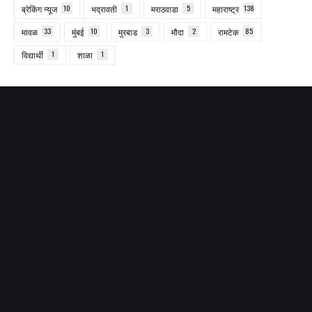
ब्रेकिंग न्यूज
10
भद्रावती
1
मराठवाडा
5
महाराष्ट्र
138
मावळ
33
मुंबई
10
मुरबाड
3
मौदा
2
रामटेक
85
विद्यार्थी
1
शाळा
1