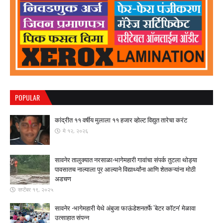
POPULAR
कांद्रीत ११ वर्षीय मुलाला ११ हजार व्होल्ट विद्युत तारेचा करंट
मे १२, २०२६
सावनेर तालुक्यात नरसाळा-भागेमहारी गावांचा संपर्क तुटला ​थोड्या
पावसातच नाल्याला पूर आल्याने विद्यार्थ्यांना आणि शेतकऱ्यांना मोठी
अडचण
सप्टेंबर १९, २०२५
सावनेर -भागेमहारी येथे अंबुजा फाऊंडेशनतर्फे 'बेटर कॉटन' मेळावा
उत्साहात संपन्न