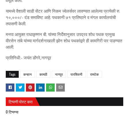
वसूल केला.
यामध्ये वैशाली साडी सेंटर आणि निकम ज्वेलर्सवर लावण्यात आलेल्या प्रत्येकी रु.
१०,०००/- दंड समाविष्ट आहे. पथकानी ७१ प्रतिष्ठाने व मंगल कार्यालयांची
तपासणी केली.
मनपा आयुक्त राधाकृष्णन बी. यांच्या निर्देशानुसार उपद्रव शोध पथक प्रमुख
वीरसेन तांबे यांच्या मार्गदर्शनाखाली झोन शोध पथकांद्वारे ही कामगिरी पार पाडण्यात
आली.
प्रतिनिधी:- जयंत डोंगरे,नागपूर
Tags
कन्हान
कामठी
नागपूर
पारशिवनी
रामटेक
टिप्पणी पोस्ट करा
0 टिप्पण्या