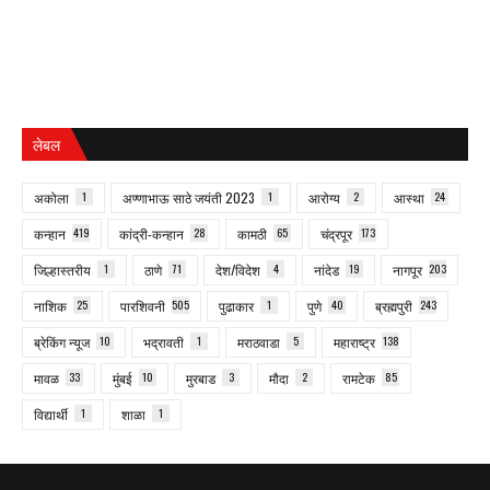
लेबल
अकोला
1
अण्णाभाऊ साठे जयंती 2023
1
आरोग्य
2
आस्था
24
कन्हान
419
कांद्री-कन्हान
28
कामठी
65
चंद्रपूर
173
जिल्हास्तरीय
1
ठाणे
71
देश/विदेश
4
नांदेड
19
नागपूर
203
नाशिक
25
पारशिवनी
505
पुढाकार
1
पुणे
40
ब्रह्मपुरी
243
ब्रेकिंग न्यूज
10
भद्रावती
1
मराठवाडा
5
महाराष्ट्र
138
मावळ
33
मुंबई
10
मुरबाड
3
मौदा
2
रामटेक
85
विद्यार्थी
1
शाळा
1