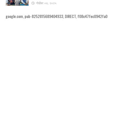
नोव्हेंबर ०४, २०२५
google.com, pub-8252815689404933, DIRECT, f08c47fec0942fa0