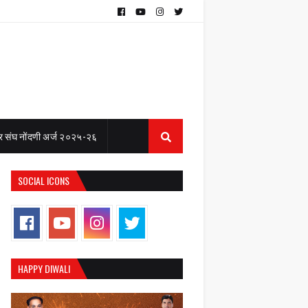
 संघ नोंदणी अर्ज २०२५-२६
SOCIAL ICONS
HAPPY DIWALI