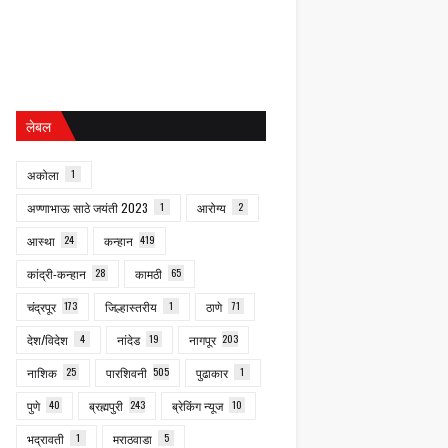
लेबल
अकोला
1
अण्णाभाऊ साठे जयंती 2023
1
आरोग्य
2
आस्था
24
कन्हान
419
कांद्री-कन्हान
28
कामठी
65
चंद्रपूर
173
जिल्हास्तरीय
1
ठाणे
71
देश/विदेश
4
नांदेड
19
नागपूर
203
नाशिक
25
पारशिवनी
505
पुढाकार
1
पुणे
40
ब्रह्मपुरी
243
ब्रेकिंग न्यूज
10
भद्रावती
1
मराठवाडा
5