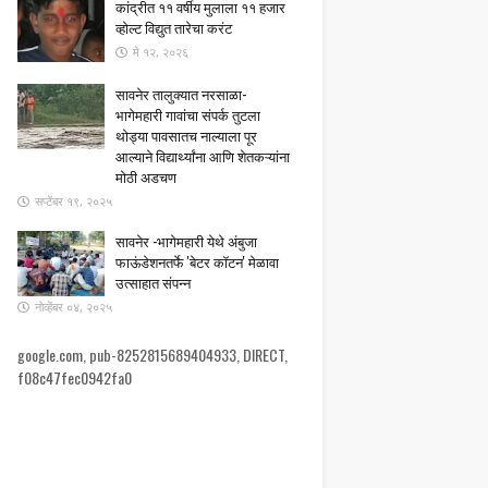
कांद्रीत ११ वर्षीय मुलाला ११ हजार
व्होल्ट विद्युत तारेचा करंट
मे १२, २०२६
सावनेर तालुक्यात नरसाळा-
भागेमहारी गावांचा संपर्क तुटला ​
थोड्या पावसातच नाल्याला पूर
आल्याने विद्यार्थ्यांना आणि शेतकऱ्यांना
मोठी अडचण
सप्टेंबर १९, २०२५
सावनेर -भागेमहारी येथे अंबुजा
फाऊंडेशनतर्फे 'बेटर कॉटन' मेळावा
उत्साहात संपन्न
नोव्हेंबर ०४, २०२५
google.com, pub-8252815689404933, DIRECT,
f08c47fec0942fa0