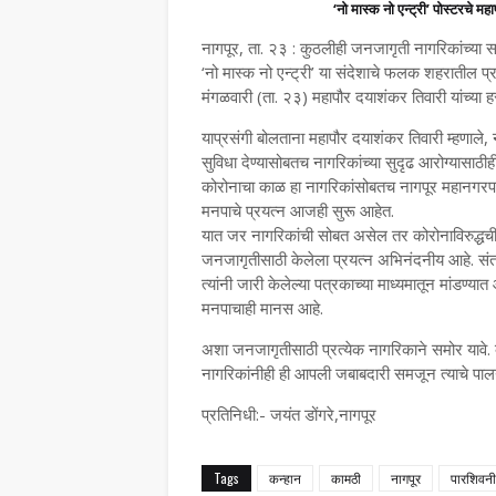
‘नो मास्क नो एन्ट्री’ पोस्टरचे महा
नागपूर, ता. २३ : कुठलीही जनजागृती नागरिकांच्या स
‘नो मास्क नो एन्ट्री’ या संदेशाचे फलक शहरातील प्र
मंगळवारी (ता. २३) महापौर दयाशंकर तिवारी यांच्या ह
याप्रसंगी बोलताना महापौर दयाशंकर तिवारी म्हणाले
सुविधा देण्यासोबतच नागरिकांच्या सुदृढ आरोग्यासाठी
कोरोनाचा काळ हा नागरिकांसोबतच नागपूर महानगरपालि
मनपाचे प्रयत्न आजही सुरू आहेत.
यात जर नागरिकांची सोबत असेल तर कोरोनाविरुद्धची 
जनजागृतीसाठी केलेला प्रयत्न अभिनंदनीय आहे. सं
त्यांनी जारी केलेल्या पत्रकाच्या माध्यमातून मांडण्या
मनपाचाही मानस आहे.
अशा जनजागृतीसाठी प्रत्येक नागरिकाने समोर यावे. व
नागरिकांनीही ही आपली जबाबदारी समजून त्याचे पाल
प्रतिनिधी:- जयंत डोंगरे,नागपूर
Tags
कन्हान
कामठी
नागपूर
पारशिवनी