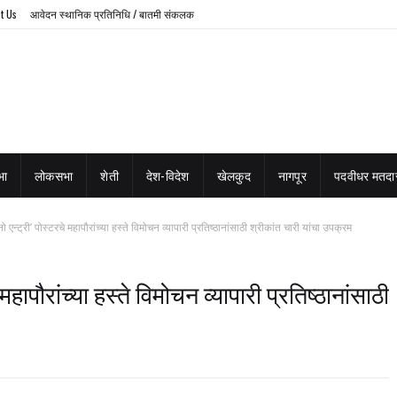
t Us
आवेदन स्थानिक प्रतिनिधि / बातमी संकलक
भा
लोकसभा
शेती
देश-विदेश
खेलकुद
नागपूर
पदवीधर मतदार
ो एन्ट्री’ पोस्टरचे महापौरांच्या हस्ते विमोचन व्यापारी प्रतिष्ठानांसाठी श्रीकांत चारी यांचा उपक्रम
 महापौरांच्या हस्ते विमोचन व्यापारी प्रतिष्ठानांसाठी