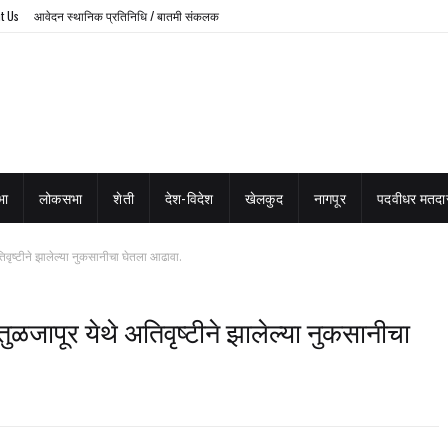
t Us
आवेदन स्थानिक प्रतिनिधि / बातमी संकलक
भा
लोकसभा
शेती
देश-विदेश
खेलकुद
नागपूर
पदवीधर मतदार
अतिवृष्टीने झालेल्या नुकसानीचा घेतला आढावा.
,तुळजापूर येथे अतिवृष्टीने झालेल्या नुकसानीचा