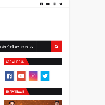
 संघ नोंदणी अर्ज २०२५-२६
SOCIAL ICONS
HAPPY DIWALI