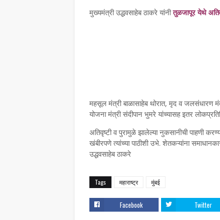
मुख्यमंत्री उद्धवसाहेब ठाकरे यांनी
तुळजापूर येथे अति
महसूल
मंत्री बाळासाहेब थोरात, मृद व जलसंधारण म
योजना मंत्री संदीपान भुमरे यांच्यासह इतर लोकप्रति
अतिवृष्टी व पुरामुळे झालेल्या नुकसानीची पाहणी करण
खंबीरपणे त्यांच्या पाठीशी उभे. शेतकऱ्यांना समाधानक
उद्धवसाहेब ठाकरे
Tags
महाराष्ट्र
मुंबई
Facebook
Twitter