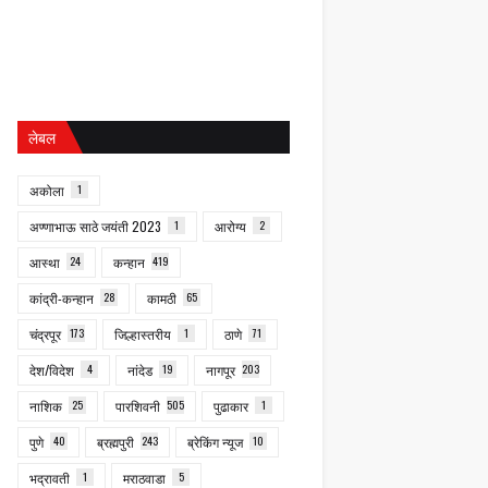
लेबल
अकोला
1
अण्णाभाऊ साठे जयंती 2023
1
आरोग्य
2
आस्था
24
कन्हान
419
कांद्री-कन्हान
28
कामठी
65
चंद्रपूर
173
जिल्हास्तरीय
1
ठाणे
71
देश/विदेश
4
नांदेड
19
नागपूर
203
नाशिक
25
पारशिवनी
505
पुढाकार
1
पुणे
40
ब्रह्मपुरी
243
ब्रेकिंग न्यूज
10
भद्रावती
1
मराठवाडा
5