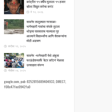
कांद्रीत ११ वर्षीय मुलाला ११ हजार
व्होल्ट विद्युत तारेचा करंट
मे १२, २०२६
सावनेर तालुक्यात नरसाळा-
भागेमहारी गावांचा संपर्क तुटला ​
थोड्या पावसातच नाल्याला पूर
आल्याने विद्यार्थ्यांना आणि शेतकऱ्यांना
मोठी अडचण
सप्टेंबर १९, २०२५
सावनेर -भागेमहारी येथे अंबुजा
फाऊंडेशनतर्फे 'बेटर कॉटन' मेळावा
उत्साहात संपन्न
नोव्हेंबर ०४, २०२५
google.com, pub-8252815689404933, DIRECT,
f08c47fec0942fa0