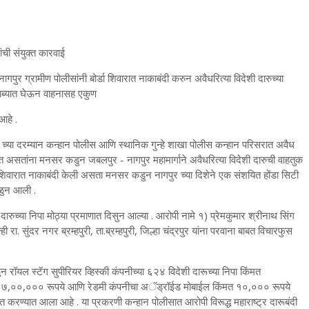
ंची संयुक्त कारवाई
गपुर ग्रामीण पोलीसांनी बोर्डा शिवारात नाकाबंदी करुन अवैधरित्या विदेशी दारुच्या
ताब्यात घेऊन वाहनासह एकुण
आहे .
 च्या दरम्यान कन्हान पोलीस आणि स्थानिक गुन्हे शाखा पोलीस कन्हान परिसरात अवैध
ीत असतांना मनसर कडुन जबलपुर - नागपुर महामार्गाने अवैधरित्या विदेशी दारुची वाहतुक
्डा शिवारात नाकाबंदी केली असता मनसर कडुन नागपुर च्या दिशेने एक संशयित होंडा सिटी
ळुन आली .
ारुच्या निपा मोठ्या प्रमाणात दिसुन आल्या . आरोपी नामे १) प्रेमकुमार श्रीनाथ सिंग
रा. सुंदर नगर ब्रम्हपुरी, ता.ब्रम्हपुरी, जिल्हा चंद्रपुर यांना परवाना बाबत विचारफुस
ुन रॉयल स्टॅग सुपीरियर व्हिस्की कंपनीच्या ६२४ विदेशी दारूच्या निपा किंमत
मत ७,००,००० रूपये आणि रेडमी कंपनीचा अॅड्रॉईड मोबाईल किंमत १०,००० रूपये
त करण्यात आला आहे . या प्रकरणी कन्हान पोलीसात आरोपी विरूद्ध महाराष्ट्र दारूबंदी