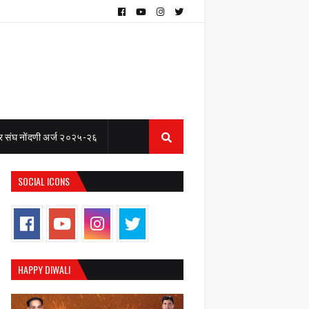
 संघ नोंदणी अर्ज २०२५-२६
SOCIAL ICONS
HAPPY DIWALI