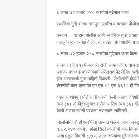
८ लाख ७२ हजार २४० रुपयांचा मुद्देमाल जप्त
स्थानिक गुन्हे शाखा नागपुर ग्रामीण व कन्हान पोलीसा
कन्हान : - कन्हान पोलीस आणि स्थानिक गुन्हे शाखा ना
वाहतुकीवर कारवाई केली . कारवाईत दोन आरोपींना 
८ लाख ७२ हजार २४० रुपयांचा मुद्देमाल जप्त केला 
शनिवार (दि.२१) फेब्रुवारी रोजी सायंकाळी ६ वाजता
धंद्यावर कारवाई करणे कामी परिसरात पेट्रोलिंग कर
होत असल्याची गुप्त माहिती मिळाली . पोलीसांनी बोर
कंपनीची कार क्रमांक एम एच ४८ एस ३६९८ ही मि
वाहनास थांबवुन पोलीसांनी पाहणी केली असता विदेशी द
(वय ३४) २) प्रिंसकुमार श्रीनाथ सिंग (वय ३६) दोन्ही 
केली असता त्यांनी परवाना नसल्याने सांगितले .
पोलीसांनी दोन्ही आरोपींना ताब्यात घेऊन त्यांचा जवळ
१,६२,२४० रूपये , होंडा सिटी कंपनीची कार किं
असा एकुण किंमती ८,७२, २४० रूपयांचा मुद्देमाल जप्