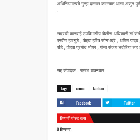
अधिनियमान्वये गुन्हा दाखल करण्यात आला असुन पुढी
.
सदरची कारवाई उपविभागीय पोलीस अधिकारी डॉ संतोष 
प्रवीण हारगुडे , पोहवा हरिष सोनभद्रे , अमित यादव
पांडे , पोहवा प्रमोद भोयर , पोना संजय भदोरिया सह 
सह संपादक - ऋषभ बावनकर
Tags
crime
kanhan
Facebook
Twitter
टिप्पणी पोस्ट करा
0 टिप्पण्या