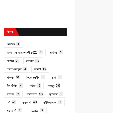
लेबल
अकोला
1
अण्णाभाऊ साठे जयंती 2023
1
आरोग्य
2
आस्था
24
कन्हान
419
कांद्री-कन्हान
28
कामठी
65
चंद्रपूर
173
जिल्हास्तरीय
1
ठाणे
71
देश/विदेश
4
नांदेड
19
नागपूर
203
नाशिक
25
पारशिवनी
505
पुढाकार
1
पुणे
40
ब्रह्मपुरी
243
ब्रेकिंग न्यूज
10
भद्रावती
1
मराठवाडा
5