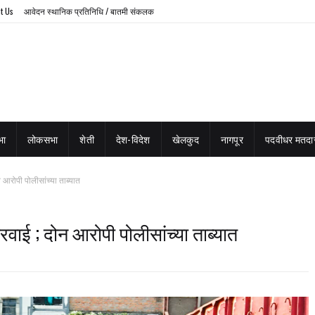
t Us
आवेदन स्थानिक प्रतिनिधि / बातमी संकलक
भा
लोकसभा
शेती
देश-विदेश
खेलकुद
नागपूर
पदवीधर मतदार
 आरोपी पोलीसांच्या ताब्यात
रवाई ; दोन आरोपी पोलीसांच्या ताब्यात