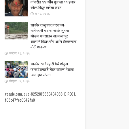
कांद्रीत ११ वर्षीय मुलाला ११ हजार
व्होल्ट विद्युत तारेचा करंट
मे १२, २०२६
सावनेर तालुक्यात नरसाळा-
भागेमहारी गावांचा संपर्क तुटला ​
थोड्या पावसातच नाल्याला पूर
आल्याने विद्यार्थ्यांना आणि शेतकऱ्यांना
मोठी अडचण
सप्टेंबर १९, २०२५
सावनेर -भागेमहारी येथे अंबुजा
फाऊंडेशनतर्फे 'बेटर कॉटन' मेळावा
उत्साहात संपन्न
नोव्हेंबर ०४, २०२५
google.com, pub-8252815689404933, DIRECT,
f08c47fec0942fa0