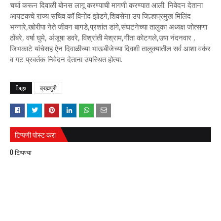
चर्चा करून दिवाळी बोनस लागू करण्याची मागणी करण्यात आली. निवेदन देताना
आयटकचे राज्य सचिव कॉ विनोद झोडगे,शिवसेना उप जिल्हाप्रमुख मिलिंद
भन्नारे,खोरीपा नेते जीवन बागडे,प्रशांत डांगे,संघटनेच्या तालुका अध्यक्ष जोत्सणा
ठोंबरे, वर्षा घुमे, अंजूषा डवरे, विश्रांती मेश्राम,गीता कोटगले,उषा नंदनवार ,
जिभकाटे यांचेसह ऐन दिवाळीच्या भाऊबीजेच्या दिवशी तालुक्यातील सर्व आशा वर्कर
व गट प्रवर्तक निवेदन देताना उपस्थित होत्या.
Tags
ब्रह्मपुरी
टिप्पणी पोस्ट करा
0 टिप्पण्या