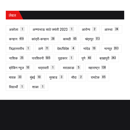
लेबल
अकोला
1
अण्णाभाऊ साठे जयंती 2023
1
आरोग्य
2
आस्था
24
कन्हान
419
कांद्री-कन्हान
28
कामठी
65
चंद्रपूर
173
जिल्हास्तरीय
1
ठाणे
71
देश/विदेश
4
नांदेड
19
नागपूर
203
नाशिक
25
पारशिवनी
505
पुढाकार
1
पुणे
40
ब्रह्मपुरी
243
ब्रेकिंग न्यूज
10
भद्रावती
1
मराठवाडा
5
महाराष्ट्र
138
मावळ
33
मुंबई
10
मुरबाड
3
मौदा
2
रामटेक
85
विद्यार्थी
1
शाळा
1