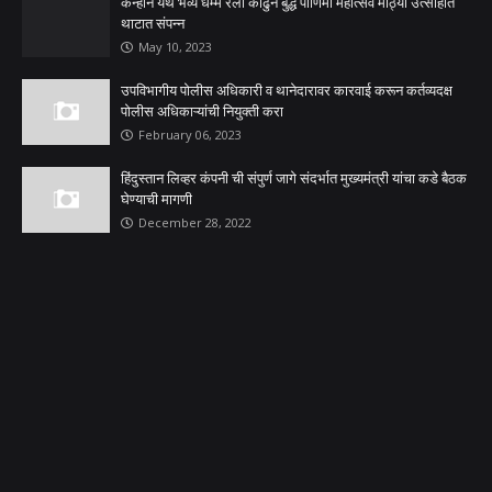
कन्हान येथे भव्य धम्म रैली काढुन बुद्ध पौर्णिमा महोत्सव मोठ्या उत्साहात
थाटात संपन्न
May 10, 2023
उपविभागीय पोलीस अधिकारी व थानेदारावर कारवाई करून कर्तव्यदक्ष
पोलीस अधिकाऱ्यांची नियुक्ती करा
February 06, 2023
हिंदुस्तान लिव्हर कंपनी ची संपुर्ण जागे संदर्भात मुख्यमंत्री यांचा कडे बैठक
घेण्याची मागणी
December 28, 2022