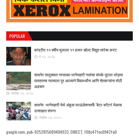
POPULAR
कांद्रीत ११ वर्षीय मुलाला ११ हजार व्होल्ट विद्युत तारेचा करंट
मे १२, २०२६
सावनेर तालुक्यात नरसाळा-भागेमहारी गावांचा संपर्क तुटला ​थोड्या
पावसातच नाल्याला पूर आल्याने विद्यार्थ्यांना आणि शेतकऱ्यांना मोठी
अडचण
सप्टेंबर १९, २०२५
सावनेर -भागेमहारी येथे अंबुजा फाऊंडेशनतर्फे 'बेटर कॉटन' मेळावा
उत्साहात संपन्न
नोव्हेंबर ०४, २०२५
google.com, pub-8252815689404933, DIRECT, f08c47fec0942fa0