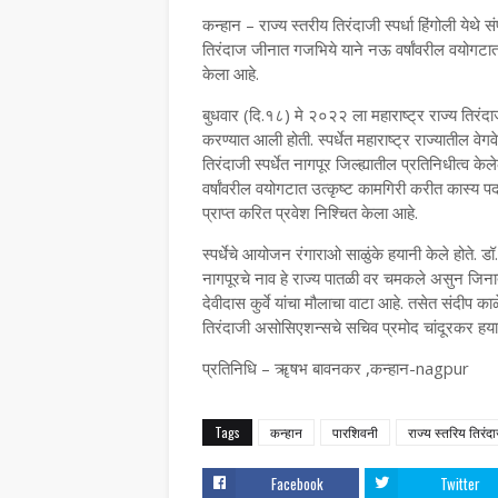
कन्हान – राज्य स्तरीय तिरंदाजी स्पर्धा हिंगोली येथे 
तिरंदाज जीनात गजभिये याने नऊ वर्षांवरील वयोगटात उ
केला आहे.
बुधवार (दि.१८) मे २०२२ ला महाराष्ट्र राज्य तिरंदा
करण्यात आली होती. स्पर्धेत महाराष्ट्र राज्यातील वे
तिरंदाजी स्पर्धेत नागपूर जिल्ह्यातील प्रतिनिधीत्व 
वर्षांवरील वयोगटात उत्कृष्ट कामगिरी करीत कास्य पदक प
प्राप्त करित प्रवेश निश्चित केला आहे.
स्पर्धेचे आयोजन रंगाराओ साळुंके हयानी केले होते. ड
नागपूरचे नाव हे राज्य पातळी वर चमकले असुन जिनात च्
देवीदास कुर्वे यांचा मौलाचा वाटा आहे. तसेत संदीप काळे
तिरंदाजी असोसिएशन्सचे सचिव प्रमोद चांदूरकर हयानी
प्रतिनिधि – ॠषभ बावनकर ,कन्हान-nagpur
Tags
कन्हान
पारशिवनी
राज्य स्तरिय तिरंद
Facebook
Twitter