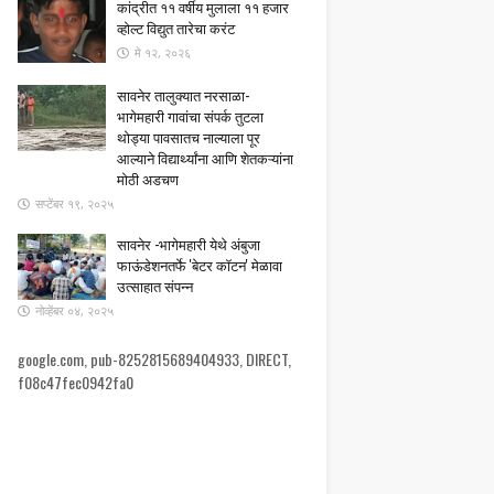
कांद्रीत ११ वर्षीय मुलाला ११ हजार
व्होल्ट विद्युत तारेचा करंट
मे १२, २०२६
सावनेर तालुक्यात नरसाळा-
भागेमहारी गावांचा संपर्क तुटला ​
थोड्या पावसातच नाल्याला पूर
आल्याने विद्यार्थ्यांना आणि शेतकऱ्यांना
मोठी अडचण
सप्टेंबर १९, २०२५
सावनेर -भागेमहारी येथे अंबुजा
फाऊंडेशनतर्फे 'बेटर कॉटन' मेळावा
उत्साहात संपन्न
नोव्हेंबर ०४, २०२५
google.com, pub-8252815689404933, DIRECT,
f08c47fec0942fa0