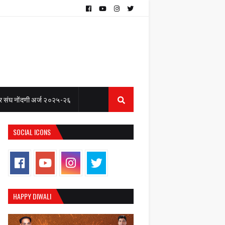
 संघ नोंदणी अर्ज २०२५-२६
SOCIAL ICONS
HAPPY DIWALI