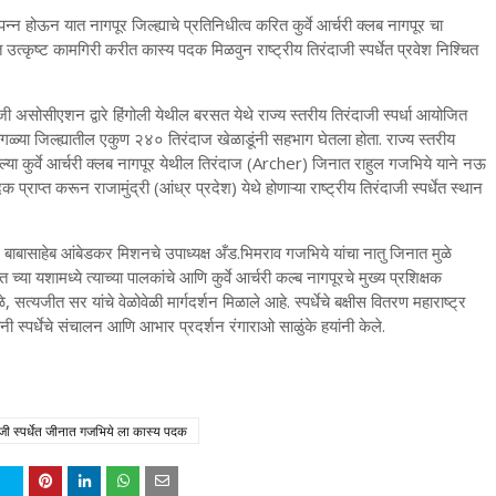
संपन्न होऊन यात नागपूर जिल्ह्याचे प्रतिनिधीत्व करित कुर्वे आर्चरी क्लब नागपूर चा
त्कृष्ट कामगिरी करीत कास्य पदक मिळवुन राष्ट्रीय तिरंदाजी स्पर्धेत प्रवेश निश्चित
जी असोसीएशन द्वारे हिंगोली येथील बरसत येथे राज्य स्तरीय तिरंदाजी स्पर्धा आयोजित
गवेगळ्या जिल्ह्यातील एकुण २४० तिरंदाज खेळाडूंनी सहभाग घेतला होता. राज्य स्तरीय
केलेल्या कुर्वे आर्चरी क्लब नागपूर येथील तिरंदाज (Archer) जिनात राहुल गजभिये याने नऊ
्राप्त करून राजामुंद्री (आंध्र प्रदेश) येथे होणाऱ्या राष्ट्रीय तिरंदाजी स्पर्धेत स्थान
ॉ. बाबासाहेब आंबेडकर मिशनचे उपाध्यक्ष अँड.भिमराव गजभिये यांचा नातु जिनात मुळे
या यशामध्ये त्याच्या पालकांचे आणि कुर्वे आर्चरी कल्ब नागपूरचे मुख्य प्रशिक्षक
, सत्यजीत सर यांचे वेळोवेळी मार्गदर्शन मिळाले आहे. स्पर्धेचे बक्षीस वितरण महाराष्ट्र
 स्पर्धेचे संचालन आणि आभार प्रदर्शन रंगाराओ साळुंके हयांनी केले.
ाजी स्पर्धेत जीनात गजभिये ला कास्य पदक