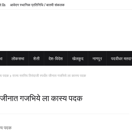
t Us
आवेदन स्थानिक प्रतिनिधि / बातमी संकलक
भा
लोकसभा
शेती
देश-विदेश
खेलकुद
नागपूर
पदवीधर मतदार
स्य पदक
राज्य स्तरिय तिरंदाजी स्पर्धेत जीनात गजभिये ला कास्य पदक
धेत जीनात गजभिये ला कास्य पदक
ास्य पदक