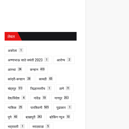
लेबल
अकोला
1
अण्णाभाऊ साठे जयंती 2023
1
आरोग्य
2
आस्था
24
कन्हान
419
कांद्री-कन्हान
28
कामठी
65
चंद्रपूर
173
जिल्हास्तरीय
1
ठाणे
71
देश/विदेश
4
नांदेड
19
नागपूर
203
नाशिक
25
पारशिवनी
505
पुढाकार
1
पुणे
40
ब्रह्मपुरी
243
ब्रेकिंग न्यूज
10
भद्रावती
1
मराठवाडा
5